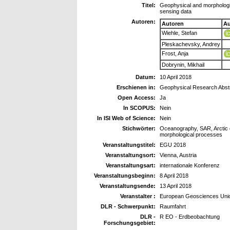
Titel:
Geophysical and morphologic
sensing data
Autoren:
Autoren
Au
Wiehle, Stefan
Pleskachevsky, Andrey
Frost, Anja
Dobrynin, Mikhail
Datum:
10 April 2018
Erschienen in:
Geophysical Research Abst
Open Access:
Ja
In SCOPUS:
Nein
In ISI Web of Science:
Nein
Stichwörter:
Oceanography, SAR, Arctic c
morphological processes
Veranstaltungstitel:
EGU 2018
Veranstaltungsort:
Vienna, Austria
Veranstaltungsart:
internationale Konferenz
Veranstaltungsbeginn:
8 April 2018
Veranstaltungsende:
13 April 2018
Veranstalter :
European Geosciences Uni
DLR - Schwerpunkt:
Raumfahrt
DLR -
R EO - Erdbeobachtung
Forschungsgebiet: