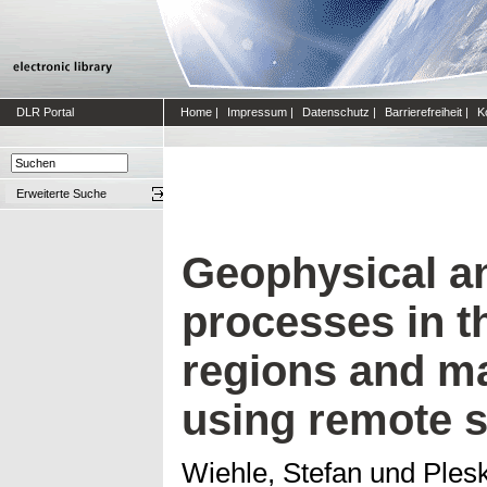
DLR Portal
Home
|
Impressum
|
Datenschutz
|
Barrierefreiheit
|
K
Erweiterte Suche
Geophysical a
processes in t
regions and ma
using remote s
Wiehle, Stefan
und
Ples