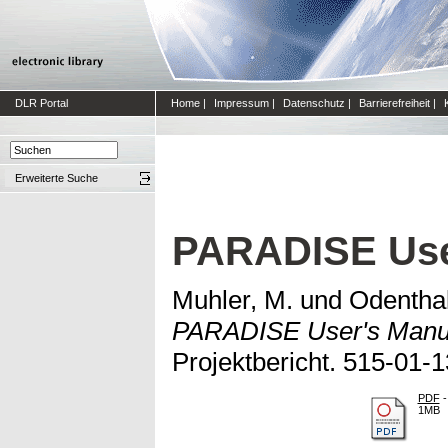
DLR Portal
Home
|
Impressum
|
Datenschutz
|
Barrierefreiheit
|
Erweiterte Suche
PARADISE Use
Muhler, M.
und
Odenthal
PARADISE User's Manu
Projektbericht. 515-01-1
PDF
-
1MB