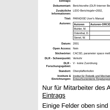
Eintrags:
Dokumentart:
Berichtsreihe (DLR-Interner Ber
Zusätzliche
LIDO-Berichtsjahr=2002,
Informationen:
Titel:
PARADISE User's Manual
Autoren:
Autoren
Autoren-ORCID
Muhler, M.
Odenthal, D.
Sienel, W.
Datum:
2001
Open Access:
Nein
Stichwörter:
CACSD, parameter space metho
DLR - Schwerpunkt:
Verkehr
DLR -
V - keine Zuordnung
Forschungsgebiet:
Standort:
Oberpfaffenhofen
Institute &
Institut für Robotik und Mech
Einrichtungen:
Entwurfsorientierte Regelungst
Nur für Mitarbeiter des 
Eintrags
Einige Felder oben sind