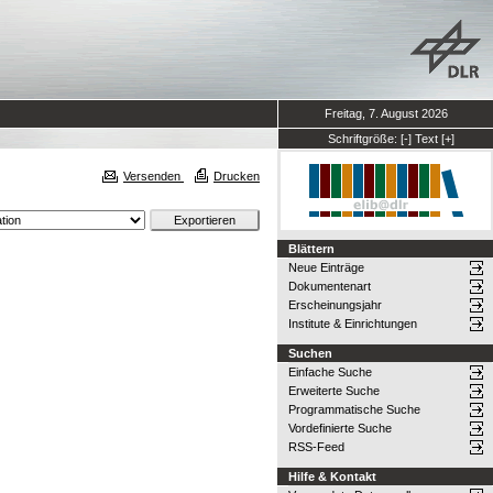
Freitag, 7. August 2026
Schriftgröße:
[-]
Text
[+]
Versenden
Drucken
Blättern
Neue Einträge
Dokumentenart
Erscheinungsjahr
Institute & Einrichtungen
Suchen
Einfache Suche
Erweiterte Suche
Programmatische Suche
Vordefinierte Suche
RSS-Feed
Hilfe & Kontakt