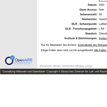
Datum:
2001
Open Access:
Nein
Seitenanzahl:
50
Stichwörter:
Hybrid
DLR - Schwerpunkt:
Luftfah
DLR - Forschungsgebiet:
L AR - 
Standort:
Oberpf
Institute & Einrichtungen:
Instit
Nur für Mitarbeiter des Archivs:
Kontrollseite des Eintrag
Einige Felder oben sind zurzeit ausgeblendet:
Alle Felder
electronic library verwendet
EPrints 3.3.12
Gestaltung Webseite und Datenbank: Copyright © Deutsches Zentrum für Luft- und Raumfa