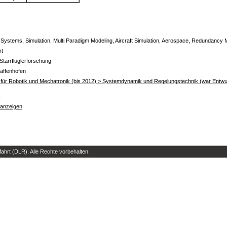
 Systems, Simulation, Multi Paradigm Modeling, Aircraft Simulation, Aerospace, Redundanc
rt
Starrflüglerforschung
affenhofen
ut für Robotik und Mechatronik (bis 2012) > Systemdynamik und Regelungstechnik (war Entwu
s
 anzeigen
hrt (DLR). Alle Rechte vorbehalten.