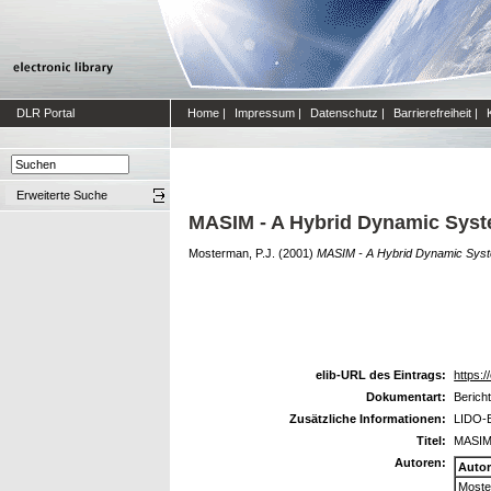
DLR Portal
Home
|
Impressum
|
Datenschutz
|
Barrierefreiheit
|
Erweiterte Suche
MASIM - A Hybrid Dynamic Syst
Mosterman, P.J.
(2001)
MASIM - A Hybrid Dynamic Syst
elib-URL des Eintrags:
https:/
Dokumentart:
Berich
Zusätzliche Informationen:
LIDO-B
Titel:
MASIM 
Autoren:
Auto
Moste