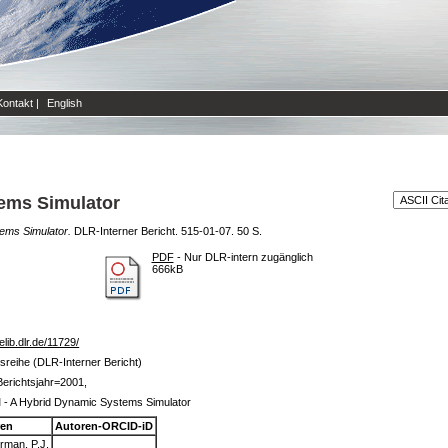
Kontakt
|
English
ems Simulator
ems Simulator.
DLR-Interner Bericht. 515-01-07. 50 S.
PDF
- Nur DLR-intern zugänglich
666kB
/elib.dlr.de/11729/
tsreihe (DLR-Interner Bericht)
erichtsjahr=2001,
- A Hybrid Dynamic Systems Simulator
ren
Autoren-ORCID-iD
rman, P.J.