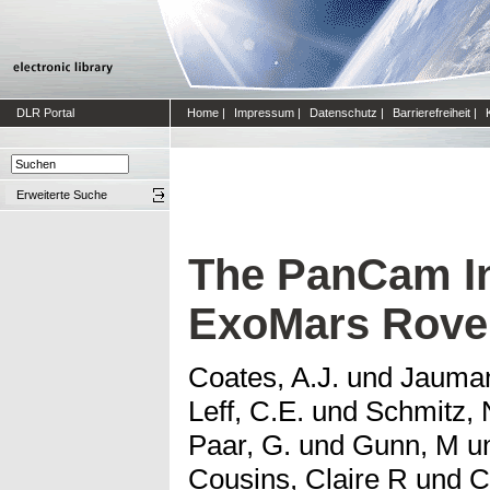
DLR Portal
Home
|
Impressum
|
Datenschutz
|
Barrierefreiheit
|
Erweiterte Suche
The PanCam In
ExoMars Rove
Coates, A.J.
und
Jauman
Leff, C.E.
und
Schmitz, 
Paar, G.
und
Gunn, M
u
Cousins, Claire R
und
C