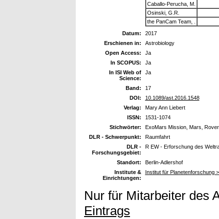
Caballo-Perucha, M.
Osinski, G.R.
the PanCam Team, .
Datum:
2017
Erschienen in:
Astrobiology
Open Access:
Ja
In SCOPUS:
Ja
In ISI Web of
Ja
Science:
Band:
17
DOI:
10.1089/ast.2016.1548
Verlag:
Mary Ann Liebert
ISSN:
1531-1074
Stichwörter:
ExoMars Mission, Mars, Rover
DLR - Schwerpunkt:
Raumfahrt
DLR -
R EW - Erforschung des Welt
Forschungsgebiet:
Standort:
Berlin-Adlershof
Institute &
Institut für Planetenforschung 
Einrichtungen:
Nur für Mitarbeiter des 
Eintrags