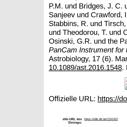
P.M.
und
Bridges, J. C.
Sanjeev
und
Crawford, I
Stabbins, R.
und
Tirsch,
und
Theodorou, T.
und
C
Osinski, G.R.
und
the P
PanCam Instrument for 
Astrobiology, 17 (6). Mar
10.1089/ast.2016.1548
.
Offizielle URL:
https://d
elib-URL des
https://elib.dlr.de/116162/
Eintrags: