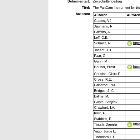
Dokumentart:
Zeitschriftenbeitrag
Titel:
The PanCam Instrument for t
Autoren:
Autoren
Autore
Coates, A.J.
Jaumann, R.
Griffiths, A.
Leff, C.E.
http
Schmitz, N.
Josset, J. L.
Paar, G.
Gunn, M
http
Hauber, Ernst
Cousins, Claire R
Cross, R.E.
Grindrod, P.M.
Bridges, J. C.
Balme, M.
Gupta, Sanjeev
Crawford, I.A.
Irwin, P.
Stabbins, R.
http
Tirsch, Daniela
Vago, Jorge L.
Theodorou, T.