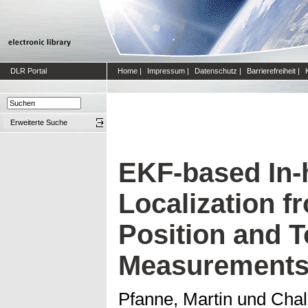
DLR Portal
Home
|
Impressum
|
Datenschutz
|
Barrierefreiheit
|
Erweiterte Suche
EKF-based In-
Localization f
Position and 
Measurement
Pfanne, Martin
und
Chal