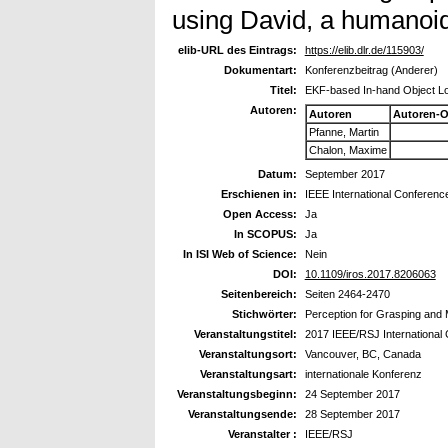
using David, a humanoid
elib-URL des Eintrags:
https://elib.dlr.de/115903/
Dokumentart:
Konferenzbeitrag (Anderer)
Titel:
EKF-based In-hand Object Lo
Autoren:
Autoren
Autoren-O
Pfanne, Martin
Chalon, Maxime
Datum:
September 2017
Erschienen in:
IEEE International Conferenc
Open Access:
Ja
In SCOPUS:
Ja
In ISI Web of Science:
Nein
DOI:
10.1109/iros.2017.8206063
Seitenbereich:
Seiten 2464-2470
Stichwörter:
Perception for Grasping and 
Veranstaltungstitel:
2017 IEEE/RSJ International 
Veranstaltungsort:
Vancouver, BC, Canada
Veranstaltungsart:
internationale Konferenz
Veranstaltungsbeginn:
24 September 2017
Veranstaltungsende:
28 September 2017
Veranstalter :
IEEE/RSJ