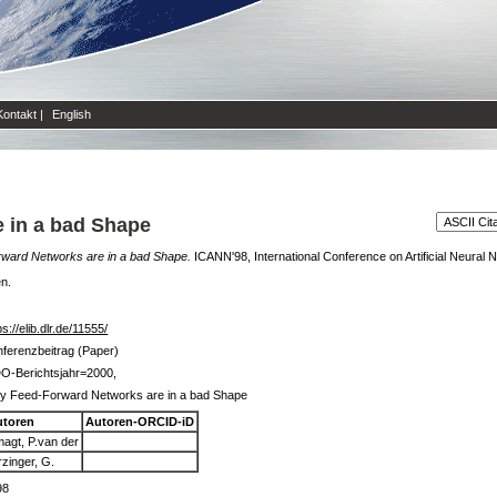
Kontakt
|
English
 in a bad Shape
ard Networks are in a bad Shape.
ICANN'98, International Conference on Artificial Neural 
en.
ps://elib.dlr.de/11555/
ferenzbeitrag (Paper)
O-Berichtsjahr=2000,
y Feed-Forward Networks are in a bad Shape
utoren
Autoren-ORCID-iD
agt, P.van der
rzinger, G.
98