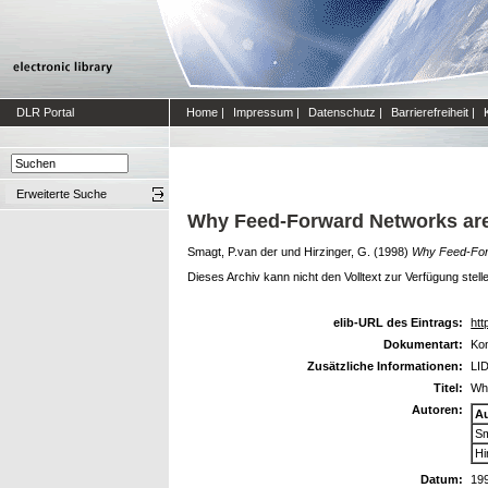
DLR Portal
Home
|
Impressum
|
Datenschutz
|
Barrierefreiheit
|
Erweiterte Suche
Why Feed-Forward Networks are
Smagt, P.van der
und
Hirzinger, G.
(1998)
Why Feed-Forw
Dieses Archiv kann nicht den Volltext zur Verfügung stell
elib-URL des Eintrags:
htt
Dokumentart:
Kon
Zusätzliche Informationen:
LID
Titel:
Wh
Autoren:
A
Sm
Hi
Datum:
19