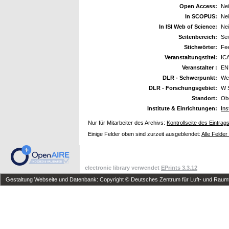
Open Access:
Ne
In SCOPUS:
Ne
In ISI Web of Science:
Ne
Seitenbereich:
Sei
Stichwörter:
Fe
Veranstaltungstitel:
ICA
Veranstalter :
EN
DLR - Schwerpunkt:
We
DLR - Forschungsgebiet:
W 
Standort:
Ob
Institute & Einrichtungen:
Ins
Nur für Mitarbeiter des Archivs:
Kontrollseite des Eintrag
Einige Felder oben sind zurzeit ausgeblendet:
Alle Felder
electronic library verwendet
EPrints 3.3.12
Gestaltung Webseite und Datenbank: Copyright © Deutsches Zentrum für Luft- und Raumfa