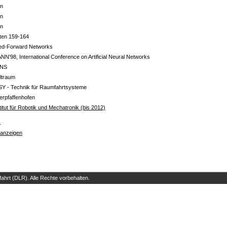
in
in
in
ten 159-164
ed-Forward Networks
NN'98, International Conference on Artificial Neural Networks
NS
ltraum
SY - Technik für Raumfahrtsysteme
erpfaffenhofen
titut für Robotik und Mechatronik (bis 2012)
s
 anzeigen
hrt (DLR). Alle Rechte vorbehalten.