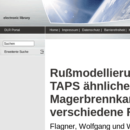
DLR Portal
Home
|
Impressum
|
Datenschutz
|
Barrierefreiheit
|
Erweiterte Suche
Rußmodellieru
TAPS ähnlich
Magerbrennka
verschiedene 
Flagner, Wolfgang
und
W