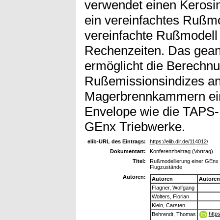
verwendet einen Keros
ein vereinfachtes Rußmo
vereinfachte Rußmodell 
Rechenzeiten. Das gean
ermöglicht die Berechnu
Rußemissionsindizes an 
Magerbrennkammern ein
Envelope wie die TAPS
GEnx Triebwerke.
elib-URL des Eintrags:
https://elib.dlr.de/114012/
Dokumentart:
Konferenzbeitrag (Vortrag)
Titel:
Rußmodellierung einer GEnx
Flugzustände
Autoren:
Autoren
Autoren
Flagner, Wolfgang
Wolters, Florian
Klein, Carsten
http
Behrendt, Thomas