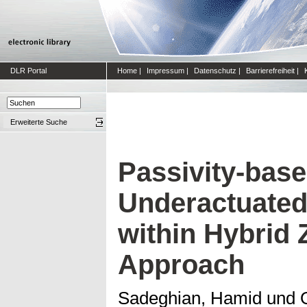
DLR Portal
Home
|
Impressum
|
Datenschutz
|
Barrierefreiheit
|
Erweiterte Suche
Passivity-base
Underactuated
within Hybrid
Approach
Sadeghian, Hamid
und