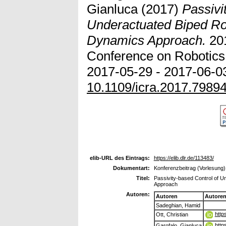
Gianluca
(2017)
Passivi
Underactuated Biped Ro
Dynamics Approach.
201
Conference on Robotics
2017-05-29 - 2017-06-03
10.1109/icra.2017.7989
elib-URL des Eintrags:
https://elib.dlr.de/113483/
Dokumentart:
Konferenzbeitrag (Vorlesung)
Titel:
Passivity-based Control of U
Approach
Autoren:
Autoren
Autore
Sadeghian, Hamid
http
Ott, Christian
http
Garofalo, Gianluca