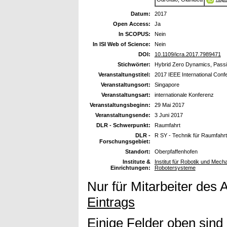
Datum:
2017
Open Access:
Ja
In SCOPUS:
Nein
In ISI Web of Science:
Nein
DOI:
10.1109/icra.2017.7989471
Stichwörter:
Hybrid Zero Dynamics, Passi
Veranstaltungstitel:
2017 IEEE International Conf
Veranstaltungsort:
Singapore
Veranstaltungsart:
internationale Konferenz
Veranstaltungsbeginn:
29 Mai 2017
Veranstaltungsende:
3 Juni 2017
DLR - Schwerpunkt:
Raumfahrt
DLR -
R SY - Technik für Raumfahr
Forschungsgebiet:
Standort:
Oberpfaffenhofen
Institute &
Institut für Robotik und Mec
Einrichtungen:
Robotersysteme
Nur für Mitarbeiter des 
Eintrags
Einige Felder oben sind