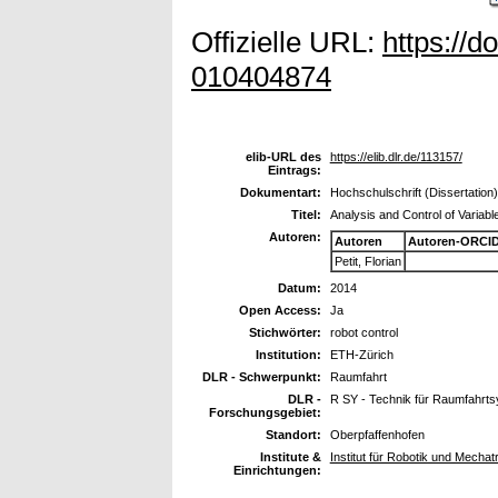
Offizielle URL:
https://d
010404874
elib-URL des
https://elib.dlr.de/113157/
Eintrags:
Dokumentart:
Hochschulschrift (Dissertation)
Titel:
Analysis and Control of Variabl
Autoren:
Autoren
Autoren-ORCID
Petit, Florian
Datum:
2014
Open Access:
Ja
Stichwörter:
robot control
Institution:
ETH-Zürich
DLR - Schwerpunkt:
Raumfahrt
DLR -
R SY - Technik für Raumfahrt
Forschungsgebiet:
Standort:
Oberpfaffenhofen
Institute &
Institut für Robotik und Mech
Einrichtungen: