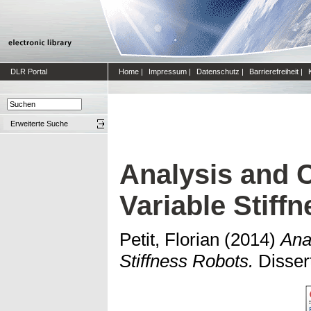
DLR Portal
Home
|
Impressum
|
Datenschutz
|
Barrierefreiheit
|
Erweiterte Suche
Analysis and C
Variable Stiff
Petit, Florian
(2014)
Ana
Stiffness Robots.
Disser