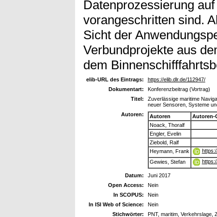
Datenprozessierung auf
vorangeschritten sind. 
Sicht der Anwendungspe
Verbundprojekte aus de
dem Binnenschifffahrtsbe
elib-URL des Eintrags:
https://elib.dlr.de/112947/
Dokumentart:
Konferenzbeitrag (Vortrag)
Titel:
Zuverlässige maritime Naviga
neuer Sensoren, Systeme un
Autoren:
Autoren
Autoren-
Noack, Thoralf
Engler, Evelin
Ziebold, Ralf
https:
Heymann, Frank
https:
Gewies, Stefan
Datum:
Juni 2017
Open Access:
Nein
In SCOPUS:
Nein
In ISI Web of Science:
Nein
Stichwörter:
PNT, maritim, Verkehrslage, Z