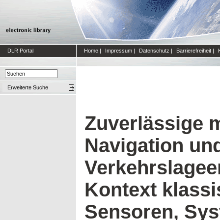
DLR Portal
Home
|
Impressum
|
Datenschutz
|
Barrierefreiheit
|
Erweiterte Suche
Zuverlässige 
Navigation un
Verkehrslagee
Kontext klass
Sensoren, Sy