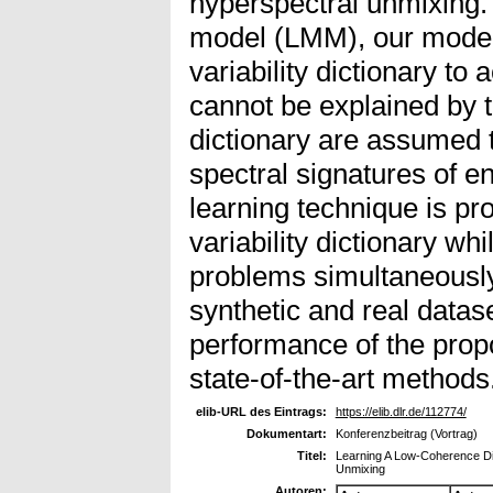
hyperspectral unmixing.
model (LMM), our model 
variability dictionary to 
cannot be explained by 
dictionary are assumed 
spectral signatures of 
learning technique is pr
variability dictionary wh
problems simultaneously
synthetic and real datas
performance of the prop
state-of-the-art methods
elib-URL des Eintrags:
https://elib.dlr.de/112774/
Dokumentart:
Konferenzbeitrag (Vortrag)
Titel:
Learning A Low-Coherence Dict
Unmixing
Autoren: