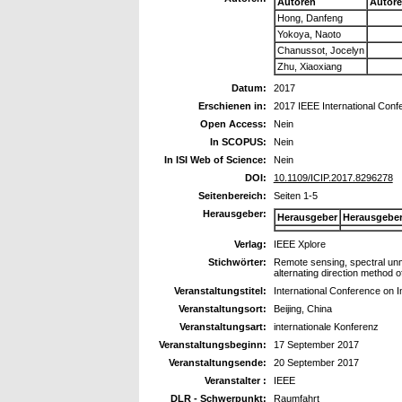
Autoren
Autor
Hong, Danfeng
Yokoya, Naoto
Chanussot, Jocelyn
Zhu, Xiaoxiang
Datum:
2017
Erschienen in:
2017 IEEE International Conf
Open Access:
Nein
In SCOPUS:
Nein
In ISI Web of Science:
Nein
DOI:
10.1109/ICIP.2017.8296278
Seitenbereich:
Seiten 1-5
Herausgeber:
Herausgeber
Herausgebe
Verlag:
IEEE Xplore
Stichwörter:
Remote sensing, spectral unmix
alternating direction method of
Veranstaltungstitel:
International Conference on 
Veranstaltungsort:
Beijing, China
Veranstaltungsart:
internationale Konferenz
Veranstaltungsbeginn:
17 September 2017
Veranstaltungsende:
20 September 2017
Veranstalter :
IEEE
DLR - Schwerpunkt:
Raumfahrt