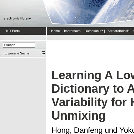
DLR Portal
Home
|
Impressum
|
Datenschutz
|
Barrierefreiheit
|
Erweiterte Suche
Learning A L
Dictionary to 
Variability for
Unmixing
Hong, Danfeng
und
Yok