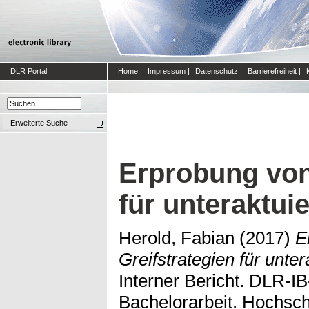
DLR Portal
Home
|
Impressum
|
Datenschutz
|
Barrierefreiheit
|
Erweiterte Suche
Erprobung von
für unteraktui
Herold, Fabian
(2017)
E
Greifstrategien für unte
Interner Bericht. DLR-
Bachelorarbeit. Hochsc