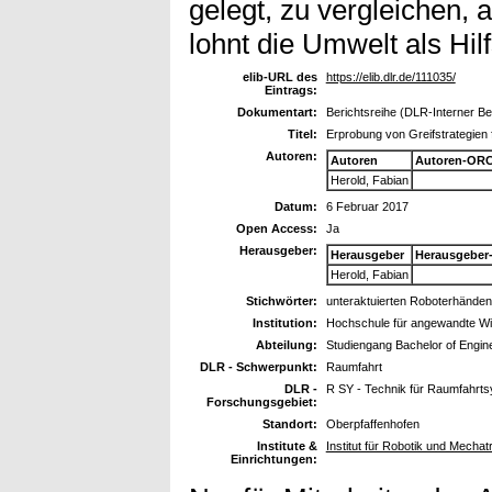
gelegt, zu vergleichen, 
lohnt die Umwelt als Hil
elib-URL des
https://elib.dlr.de/111035/
Eintrags:
Dokumentart:
Berichtsreihe (DLR-Interner Ber
Titel:
Erprobung von Greifstrategien 
Autoren:
Autoren
Autoren-ORC
Herold, Fabian
Datum:
6 Februar 2017
Open Access:
Ja
Herausgeber:
Herausgeber
Herausgeber
Herold, Fabian
Stichwörter:
unteraktuierten Roboterhände
Institution:
Hochschule für angewandte Wi
Abteilung:
Studiengang Bachelor of Engin
DLR - Schwerpunkt:
Raumfahrt
DLR -
R SY - Technik für Raumfahrt
Forschungsgebiet:
Standort:
Oberpfaffenhofen
Institute &
Institut für Robotik und Mech
Einrichtungen: