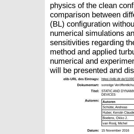
physics of the clean conf
comparison between diffe
(BL) configuration withou
numerical simulations an
sensitivities regarding 
method and applied turb
numerical and experimen
will be presented and di
elib-URL des Eintrags:
https://elib.dlr.de/1109
Dokumentart:
sonstige Veröffentlich
Titel:
STATIC AND DYNAM
DEVICES
Autoren:
Autoren
Schütte, Andreas
Huber, Kerstin Claudi
Boelens, Okko J.
van Rooij, Michel
Datum:
15 November 2016