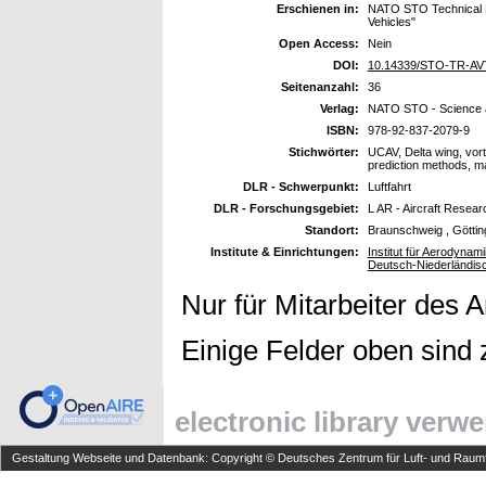
Erschienen in:
NATO STO Technical R
Vehicles"
Open Access:
Nein
DOI:
10.14339/STO-TR-AV
Seitenanzahl:
36
Verlag:
NATO STO - Science a
ISBN:
978-92-837-2079-9
Stichwörter:
UCAV, Delta wing, vort
prediction methods, 
DLR - Schwerpunkt:
Luftfahrt
DLR - Forschungsgebiet:
L AR - Aircraft Resear
Standort:
Braunschweig , Götti
Institute & Einrichtungen:
Institut für Aerodyna
Deutsch-Niederländis
Nur für Mitarbeiter des 
Einige Felder oben sind 
electronic library verw
Gestaltung Webseite und Datenbank: Copyright © Deutsches Zentrum für Luft- und Raumfa