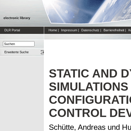
DLR Portal
Home
|
Impressum
|
Datenschutz
|
Barrierefreiheit
|
K
Erweiterte Suche
STATIC AND 
SIMULATIONS
CONFIGURATI
CONTROL DE
Schütte, Andreas
und
Hu