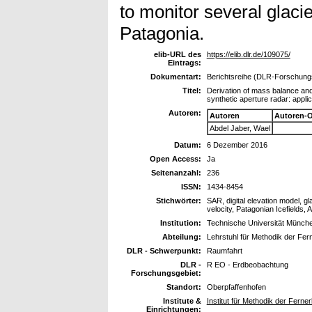
to monitor several glacie
Patagonia.
elib-URL des
https://elib.dlr.de/109075/
Eintrags:
Dokumentart:
Berichtsreihe (DLR-Forschungsb
Titel:
Derivation of mass balance and 
synthetic aperture radar: applic
Autoren:
Autoren
Autoren-
Abdel Jaber, Wael
Datum:
6 Dezember 2016
Open Access:
Ja
Seitenanzahl:
236
ISSN:
1434-8454
Stichwörter:
SAR, digital elevation model, g
velocity, Patagonian Icefields
Institution:
Technische Universität Münch
Abteilung:
Lehrstuhl für Methodik der Fe
DLR - Schwerpunkt:
Raumfahrt
DLR -
R EO - Erdbeobachtung
Forschungsgebiet:
Standort:
Oberpfaffenhofen
Institute &
Institut für Methodik der Fern
Einrichtungen: