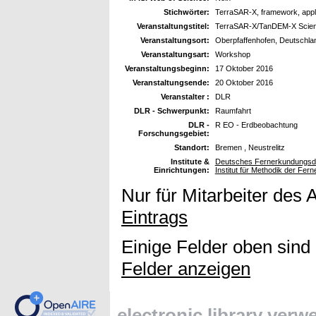
Stichwörter:
TerraSAR-X, framework, appli
Veranstaltungstitel:
TerraSAR-X/TanDEM-X Scien
Veranstaltungsort:
Oberpfaffenhofen, Deutschla
Veranstaltungsart:
Workshop
Veranstaltungsbeginn:
17 Oktober 2016
Veranstaltungsende:
20 Oktober 2016
Veranstalter :
DLR
DLR - Schwerpunkt:
Raumfahrt
DLR -
R EO - Erdbeobachtung
Forschungsgebiet:
Standort:
Bremen , Neustrelitz
Institute &
Deutsches Fernerkundungsd
Einrichtungen:
Institut für Methodik der Fe
Nur für Mitarbeiter des 
Eintrags
Einige Felder oben sind
Felder anzeigen
electronic library ver