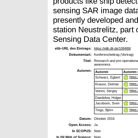
products like ship detec
sensing SAR image dat
presently developed and
station Neustrelitz, par
Sensing Data Center.
elib-URL des Eintrags:
https://elib.dlr.de/108488/
Dokumentart:
Konferenzbeitrag (Vortrag)
Titel:
Research and pre-operational a
awareness
Autoren:
Autoren
Autoren
https
Schwarz, Egbert
https
Krause, Detmar
https
Voinov, Sergey
Daedelow, Holger
https
Jacobsen, Sven
https
Tings, Björn
Datum:
Oktober 2016
Open Access:
Ja
In SCOPUS:
Nein
In ISI Web of Science:
Nein