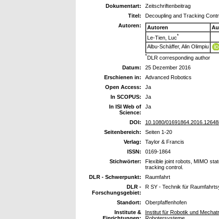
Dokumentart:
Zeitschriftenbeitrag
Titel:
Decoupling and Tracking Control
Autoren:
Autoren
Au
*
Le-Tien, Luc
Albu-Schäffer, Alin Olimpiu
*
DLR corresponding author
Datum:
25 Dezember 2016
Erschienen in:
Advanced Robotics
Open Access:
Ja
In SCOPUS:
Ja
In ISI Web of
Ja
Science:
DOI:
10.1080/01691864.2016.12648
Seitenbereich:
Seiten 1-20
Verlag:
Taylor & Francis
ISSN:
0169-1864
Stichwörter:
Flexible joint robots, MIMO sta
tracking control.
DLR - Schwerpunkt:
Raumfahrt
DLR -
R SY - Technik für Raumfahrt
Forschungsgebiet:
Standort:
Oberpfaffenhofen
Institute &
Institut für Robotik und Mecha
Einrichtungen:
Robotersysteme