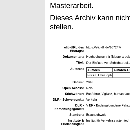
Masterarbeit.
Dieses Archiv kann nicht
stellen.
elib-URL des
https://elib.dlr.de/107247/
Eintrags:
Dokumentart:
Hochschulschrift (Masterarbeit
Titel:
Der Einfluss von Schichtarbeit
Autoren:
Autoren
Autoren-O
Fricke, Christoph
Datum:
2016
Open Access:
Nein
Stichwörter:
Busfahrer, Vigilanz, human fac
DLR - Schwerpunkt:
Verkehr
DLR -
V BF - Bodengebundene Fahr
Forschungsgebiet:
Standort:
Braunschweig
Institute &
Institut für Verkehrssystemte
Einrichtungen: