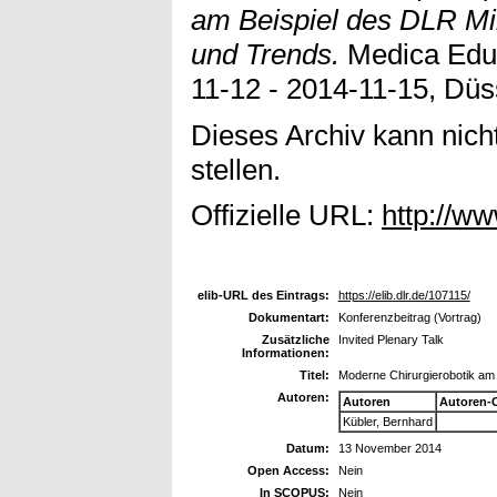
am Beispiel des DLR Mi
und Trends.
Medica Educ
11-12 - 2014-11-15, Düs
Dieses Archiv kann nicht
stellen.
Offizielle URL:
http://w
elib-URL des Eintrags:
https://elib.dlr.de/107115/
Dokumentart:
Konferenzbeitrag (Vortrag)
Zusätzliche
Invited Plenary Talk
Informationen:
Titel:
Moderne Chirurgierobotik am
Autoren:
Autoren
Autoren-
Kübler, Bernhard
Datum:
13 November 2014
Open Access:
Nein
In SCOPUS:
Nein