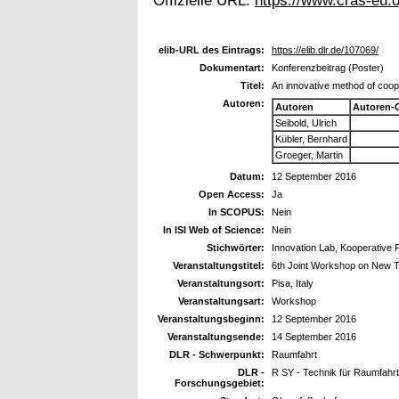
Offizielle URL:
https://www.cras-eu.o
elib-URL des Eintrags:
https://elib.dlr.de/107069/
Dokumentart:
Konferenzbeitrag (Poster)
Titel:
An innovative method of coop
Autoren:
Autoren
Autoren-
Seibold, Ulrich
Kübler, Bernhard
Groeger, Martin
Datum:
12 September 2016
Open Access:
Ja
In SCOPUS:
Nein
In ISI Web of Science:
Nein
Stichwörter:
Innovation Lab, Kooperative
Veranstaltungstitel:
6th Joint Workshop on New T
Veranstaltungsort:
Pisa, Italy
Veranstaltungsart:
Workshop
Veranstaltungsbeginn:
12 September 2016
Veranstaltungsende:
14 September 2016
DLR - Schwerpunkt:
Raumfahrt
DLR -
R SY - Technik für Raumfahr
Forschungsgebiet: