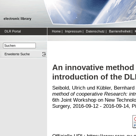
DLR Portal
Home
|
Impressum
|
Datenschutz
|
Barrierefreiheit
|
Erweiterte Suche
An innovative method 
introduction of the D
Seibold, Ulrich
und
Kübler, Bernhard
method of cooperative Research: int
6th Joint Workshop on New Technolo
Surgery, 2016-09-12 - 2016-09-14, Pis