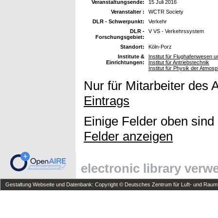
Veranstaltungsende:
15 Juli 2016
Veranstalter :
WCTR Society
DLR - Schwerpunkt:
Verkehr
DLR -
V VS - Verkehrssystem
Forschungsgebiet:
Standort:
Köln-Porz
Institute &
Institut für Flughafenwesen 
Einrichtungen:
Institut für Antriebstechnik
Institut für Physik der Atmos
Nur für Mitarbeiter des 
Eintrags
Einige Felder oben sind
Felder anzeigen
electronic library ver
Gestaltung Webseite und Datenbank: Copyright © Deutsches Zentrum für Luft- und Raumfa