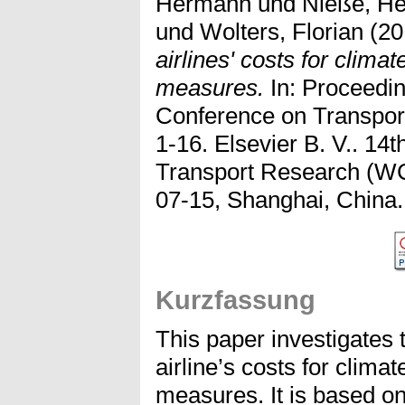
Hermann
und
Nieße, He
und
Wolters, Florian
(20
airlines' costs for clima
measures.
In: Proceedin
Conference on Transpo
1-16. Elsevier B. V.. 14
Transport Research (WC
07-15, Shanghai, China
Kurzfassung
This paper investigates t
airline’s costs for clim
measures. It is based on