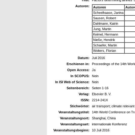
Autoren:
Autoren
Autor
Scheelhaase, Janina
Sausen, Robert
Dahlmann, Katrin
Jung, Martin
Keimel, Hermann
Nieße, Hendrik
Schaefer, Martin
Wolters, Florian
Datum:
Juli 2016
Erschienen in:
Proceedings of the 14th Wo
Open Access:
Ja
In SCOPUS:
Nein
In ISI Web of Science:
Nein
Seitenbereich:
Seiten 1-16
Verlag:
Elsevier B. V.
ISSN:
2214-241X
Stichwörter:
air transport; climate relev
Veranstaltungstitel:
14th World Conference on T
Veranstaltungsort:
Shanghai, China
Veranstaltungsart:
internationale Konferenz
Veranstaltungsbeginn:
10 Juli 2016