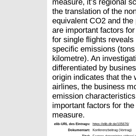
measure, it’s regional s
the translation of the n
equivalent CO2 and the 
are important factors for
for single flights reveal
specific emissions (tons
kilometre). An investigat
differentiated by busine
origin indicates that the
airlines, the business m
emission characteristics 
important factors for the
measure.
elib-URL des Eintrags:
https://elib.dlr.de/105676/
Dokumentart:
Konferenzbeitrag (Vortrag)
Titel:
Factors determining airlines'