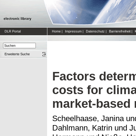
DLR Portal
Home
|
Impressum
|
Datenschutz
|
Barrierefreiheit
|
Erweiterte Suche
Factors determ
costs for clim
market-based
Scheelhaase, Janina
un
Dahlmann, Katrin
und
J