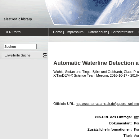
DLR Portal
Home
|
Impressum
|
Datenschutz
|
Barrierefreiheit
|
Erweiterte Suche
Automatic Waterline Detection 
Wiehle, Stefan
und
Tings, Björn
und
Gebhardt, Claus P.
u
X/TanDEM-X Science Team Meeting, 2016-10-17 - 2016-
Offizielle URL:
http://sss.terrasar-x.dlr.de/papers_sci_m
elib-URL des Eintrags:
htt
Dokumentart:
Kon
Zusätzliche Informationen:
Ku
Titel:
Aut