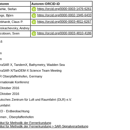
utoren
Autoren-ORCID-iD
https://orcid.org/0000-0003-1476-6261
ehle, Stefan
https://orcid.org/0000-0002-1945-6433
ngs, Björn
https://orcid.org/0000-0003-4811-6267
bhardt, Claus P.
eskachevsky, Andrey
https://orcid.org/0000-0003-4810-4186
cobsen, Sven
16
in
in
rraSAR X, TandemX, Bathymetry, Wadden Sea
rraSAR-X/TanDEM-X Science Team Meeting
R Oberpfaffenhofen, Germany
ernationale Konferenz
 Oktober 2016
 Oktober 2016
tsches Zentrum für Luft und Raumfahrt (DLR) e.V.
umfahrt
EO - Erdbeobachtung
emen , Oberpfaffenhofen
titut für Methodik der Fernerkundung
titut für Methodik der Fernerkundung > SAR-Signalverarbeitung