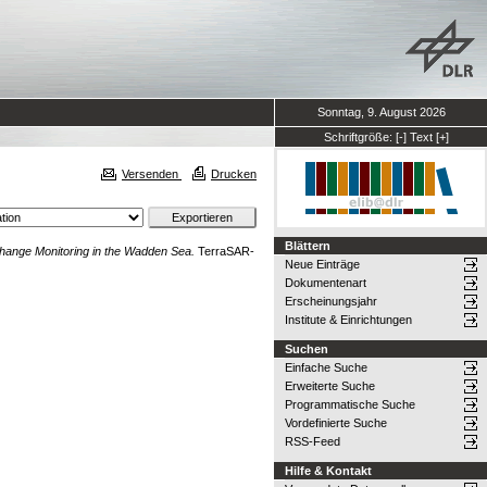
Sonntag, 9. August 2026
Schriftgröße:
[-]
Text
[+]
Versenden
Drucken
Blättern
Change Monitoring in the Wadden Sea.
TerraSAR-
Neue Einträge
Dokumentenart
Erscheinungsjahr
Institute & Einrichtungen
Suchen
Einfache Suche
Erweiterte Suche
Programmatische Suche
Vordefinierte Suche
RSS-Feed
Hilfe & Kontakt