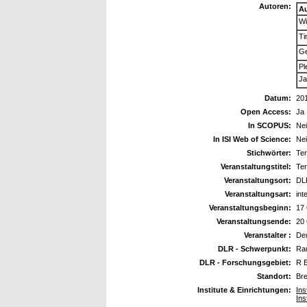
Autoren:
A
Wi
Ti
Ge
Pl
Ja
Datum:
20
Open Access:
Ja
In SCOPUS:
Ne
In ISI Web of Science:
Ne
Stichwörter:
Te
Veranstaltungstitel:
Te
Veranstaltungsort:
DL
Veranstaltungsart:
int
Veranstaltungsbeginn:
17
Veranstaltungsende:
20
Veranstalter :
Deu
DLR - Schwerpunkt:
Ra
DLR - Forschungsgebiet:
R 
Standort:
Br
Institute & Einrichtungen:
Ins
Ins