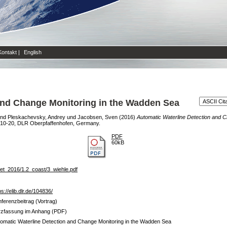
Kontakt
|
English
and Change Monitoring in the Wadden Sea
nd
Pleskachevsky, Andrey
und
Jacobsen, Sven
(2016)
Automatic Waterline Detection and 
10-20, DLR Oberpfaffenhofen, Germany.
PDF
60kB
eet_2016/1.2_coast/3_wiehle.pdf
ps://elib.dlr.de/104836/
ferenzbeitrag (Vortrag)
rzfassung im Anhang (PDF)
omatic Waterline Detection and Change Monitoring in the Wadden Sea