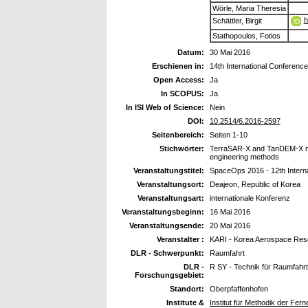
Wörle, Maria Theresia
h
Schättler, Birgit
Stathopoulos, Fotios
Datum:
30 Mai 2016
Erschienen in:
14th International Conferen
Open Access:
Ja
In SCOPUS:
Ja
In ISI Web of Science:
Nein
DOI:
10.2514/6.2016-2597
Seitenbereich:
Seiten 1-10
Stichwörter:
TerraSAR-X and TanDEM-X mis
engineering methods
Veranstaltungstitel:
SpaceOps 2016 - 12th Intern
Veranstaltungsort:
Deajeon, Republic of Korea
Veranstaltungsart:
internationale Konferenz
Veranstaltungsbeginn:
16 Mai 2016
Veranstaltungsende:
20 Mai 2016
Veranstalter :
KARI - Korea Aerospace Rese
DLR - Schwerpunkt:
Raumfahrt
DLR -
R SY - Technik für Raumfahr
Forschungsgebiet:
Standort:
Oberpfaffenhofen
Institute &
Institut für Methodik der Fe