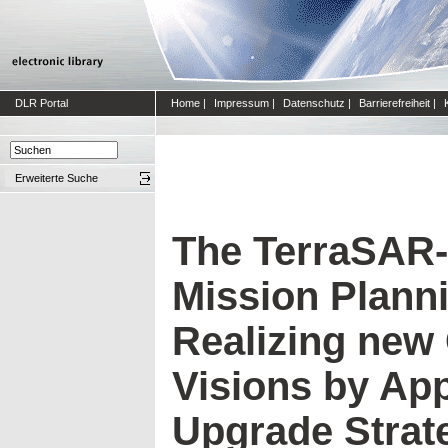
DLR Portal
Home
|
Impressum
|
Datenschutz
|
Barrierefreiheit
|
Erweiterte Suche
The TerraSAR
Mission Plann
Realizing new
Visions by Ap
Upgrade Strat