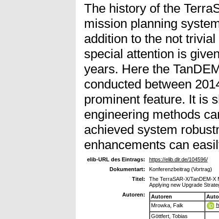
The history of the Ter
mission planning system 
addition to the not trivia
special attention is give
years. Here the TanDEM
conducted between 2014
prominent feature. It is
engineering methods can
achieved system robustn
enhancements can easily
elib-URL des Eintrags:
https://elib.dlr.de/104596/
Dokumentart:
Konferenzbeitrag (Vortrag)
Titel:
The TerraSAR-X/TanDEM-X Mi
Applying new Upgrade Strate
Autoren:
Autoren
Auto
h
Mrowka, Falk
Göttfert, Tobias