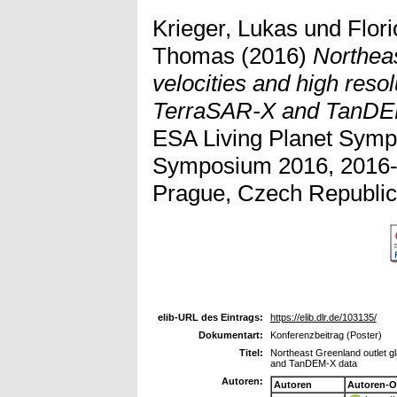
Krieger, Lukas
und
Flori
Thomas
(2016)
Northeas
velocities and high resol
TerraSAR-X and TanDE
ESA Living Planet Symp
Symposium 2016, 2016-
Prague, Czech Republic
elib-URL des Eintrags:
https://elib.dlr.de/103135/
Dokumentart:
Konferenzbeitrag (Poster)
Titel:
Northeast Greenland outlet gl
and TanDEM-X data
Autoren:
Autoren
Autoren-O