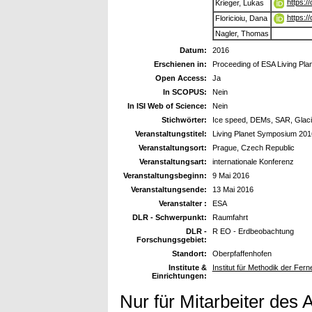
https:/
Krieger, Lukas
https:/
Floricioiu, Dana
Nagler, Thomas
Datum:
2016
Erschienen in:
Proceeding of ESA Living Pl
Open Access:
Ja
In SCOPUS:
Nein
In ISI Web of Science:
Nein
Stichwörter:
Ice speed, DEMs, SAR, Glaci
Veranstaltungstitel:
Living Planet Symposium 201
Veranstaltungsort:
Prague, Czech Republic
Veranstaltungsart:
internationale Konferenz
Veranstaltungsbeginn:
9 Mai 2016
Veranstaltungsende:
13 Mai 2016
Veranstalter :
ESA
DLR - Schwerpunkt:
Raumfahrt
DLR -
R EO - Erdbeobachtung
Forschungsgebiet:
Standort:
Oberpfaffenhofen
Institute &
Institut für Methodik der Fe
Einrichtungen:
Nur für Mitarbeiter des 