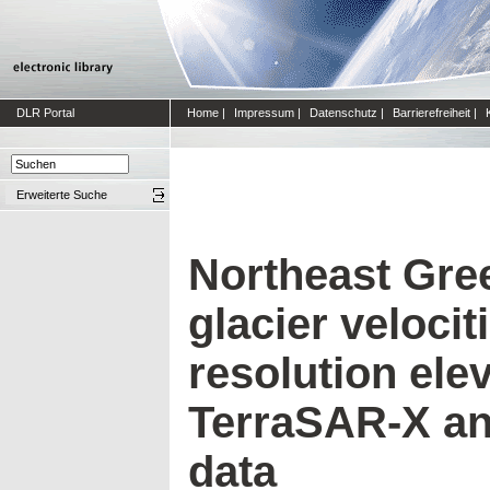
DLR Portal
Home
|
Impressum
|
Datenschutz
|
Barrierefreiheit
|
Erweiterte Suche
Northeast Gree
glacier velocit
resolution ele
TerraSAR-X a
data