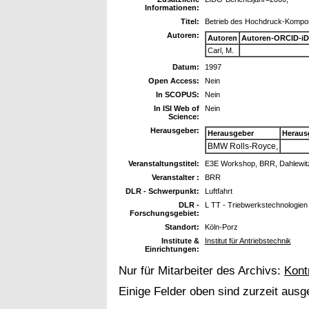
Informationen:
Titel:
Betrieb des Hochdruck-Kompo
Autoren:
Autoren
Autoren-ORCID-iD
Carl, M.
Datum:
1997
Open Access:
Nein
In SCOPUS:
Nein
In ISI Web of
Nein
Science:
Herausgeber:
Herausgeber
Heraus
BMW Rolls-Royce,
Veranstaltungstitel:
E3E Workshop, BRR, Dahlewitz
Veranstalter :
BRR
DLR - Schwerpunkt:
Luftfahrt
DLR -
L TT - Triebwerkstechnologien
Forschungsgebiet:
Standort:
Köln-Porz
Institute &
Institut für Antriebstechnik
Einrichtungen:
Nur für Mitarbeiter des Archivs:
Kont
Einige Felder oben sind zurzeit ausg