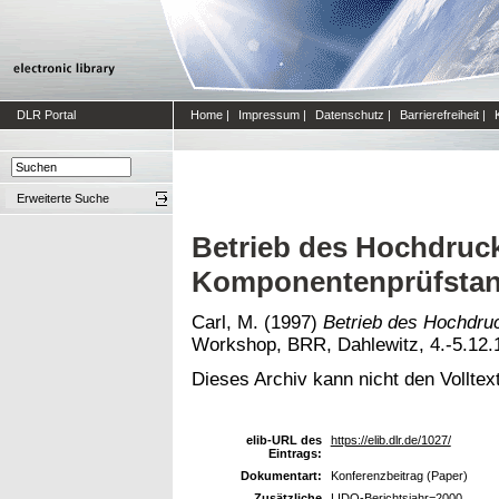
DLR Portal
Home
|
Impressum
|
Datenschutz
|
Barrierefreiheit
|
Erweiterte Suche
Betrieb des Hochdruc
Komponentenprüfsta
Carl, M.
(1997)
Betrieb des Hochdru
Workshop, BRR, Dahlewitz, 4.-5.12.
Dieses Archiv kann nicht den Volltext
elib-URL des
https://elib.dlr.de/1027/
Eintrags:
Dokumentart:
Konferenzbeitrag (Paper)
Zusätzliche
LIDO-Berichtsjahr=2000,