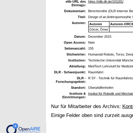
elib-URL des
https://elib.dlr.de/101181/
Eintrags:
Dokumentart:
Berichtsreihe (DLR-Interner Ber
Titel:
Design of an Anthropomorphic
Autoren:
Autoren
Autoren-ORCI
Göcer, Ömer
Datum:
Dezember 2015
Open Access:
Nein
Seitenanzahl:
155
Stichwörter:
Humanoid Robots, Torso, Desi
Institution:
Technische Universität Münch
Abteilung:
MedTech Lehrstuhl für Medizin
DLR - Schwerpunkt:
Raumfahrt
DLR -
R SY - Technik für Raumfahrt
Forschungsgebiet:
Standort:
Oberpfaffenhofen
Institute &
Institut für Robotik und Mech
Einrichtungen:
Nur für Mitarbeiter des Archivs:
Kont
Einige Felder oben sind zurzeit ausg