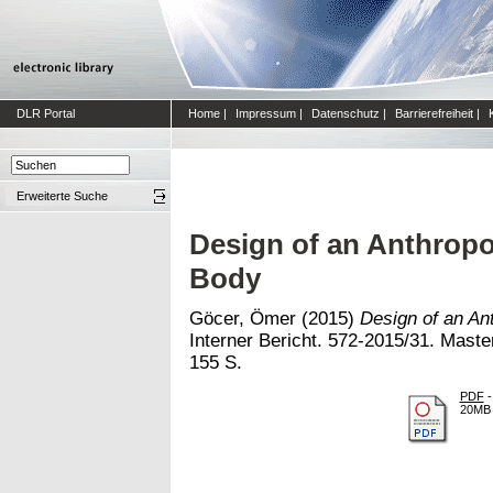
DLR Portal
Home
|
Impressum
|
Datenschutz
|
Barrierefreiheit
|
Erweiterte Suche
Design of an Anthrop
Body
Göcer, Ömer
(2015)
Design of an An
Interner Bericht. 572-2015/31. Maste
155 S.
PDF
-
20MB