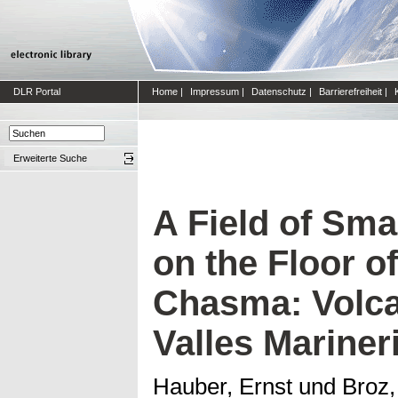
DLR Portal
Home
|
Impressum
|
Datenschutz
|
Barrierefreiheit
|
Erweiterte Suche
A Field of Sma
on the Floor o
Chasma: Volca
Valles Mariner
Hauber, Ernst
und
Broz,