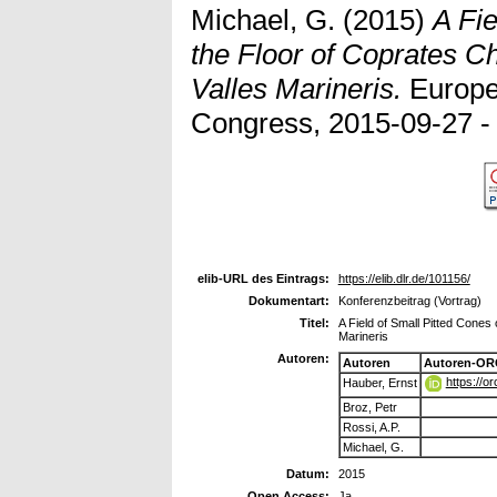
Michael, G.
(2015)
A Fie
the Floor of Coprates C
Valles Marineris.
Europe
Congress, 2015-09-27 -
elib-URL des Eintrags:
https://elib.dlr.de/101156/
Dokumentart:
Konferenzbeitrag (Vortrag)
Titel:
A Field of Small Pitted Cones
Marineris
Autoren:
Autoren
Autoren-OR
https://o
Hauber, Ernst
Broz, Petr
Rossi, A.P.
Michael, G.
Datum:
2015
Open Access:
Ja