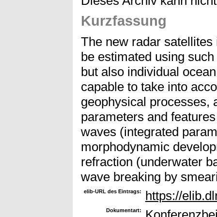
Dieses Archiv kann nicht 
Kurzfassung
The new radar satellites
be estimated using such 
but also individual oce
capable to take into acco
geophysical processes, a
parameters and features 
waves (integrated parame
morphodynamic developm
refraction (underwater b
wave breaking by smearin
elib-URL des Eintrags:
https://elib.d
Dokumentart:
Konferenzbei