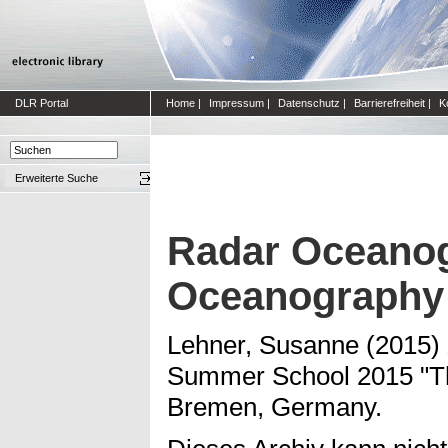
DLR Portal
Home
|
Impressum
|
Datenschutz
|
Barrierefreiheit
|
K
Erweiterte Suche
Radar Oceanogr
Oceanography
Lehner, Susanne
(2015)
Summer School 2015 "The
Bremen, Germany.