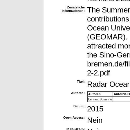
Zusätzliche
The Summer S
Informationen:
contributions
Ocean Univer
(GEOMAR). Si
attracted mo
the Sino-Ger
bremen.de/f
2-2.pdf
Titel:
Radar Oceano
Autoren:
Autoren
Autoren-O
Lehner, Susanne
Datum:
2015
Open Access:
Nein
In SCOPUS: