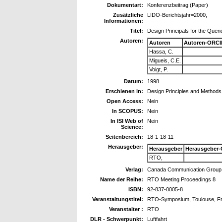
Dokumentart:
Konferenzbeitrag (Paper)
Zusätzliche
LIDO-Berichtsjahr=2000,
Informationen:
Titel:
Design Principals for the Qu
Autoren:
Autoren
Autoren-ORCI
Hassa, C.
Migueis, C.E.
Voigt, P.
Datum:
1998
Erschienen in:
Design Principles and Methods 
Open Access:
Nein
In SCOPUS:
Nein
In ISI Web of
Nein
Science:
Seitenbereich:
18-1-18-11
Herausgeber:
Herausgeber
Herausgeber-
RTO,
Verlag:
Canada Communication Group 
Name der Reihe:
RTO Meeting Proceedings 8
ISBN:
92-837-0005-8
Veranstaltungstitel:
RTO-Symposium, Toulouse, Fr
Veranstalter :
RTO
DLR - Schwerpunkt:
Luftfahrt