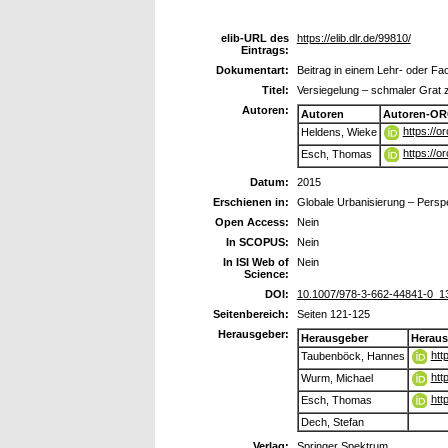
elib-URL des
https://elib.dlr.de/99810/
Eintrags:
Dokumentart:
Beitrag in einem Lehr- oder F
Titel:
Versiegelung – schmaler Grat 
Autoren:
Autoren
Autoren-OR
https://
Heldens, Wieke
https://
Esch, Thomas
Datum:
2015
Erschienen in:
Globale Urbanisierung – Perspe
Open Access:
Nein
In SCOPUS:
Nein
In ISI Web of
Nein
Science:
DOI:
10.1007/978-3-662-44841-0_1
Seitenbereich:
Seiten 121-125
Herausgeber:
Herausgeber
Heraus
htt
Taubenböck, Hannes
htt
Wurm, Michael
htt
Esch, Thomas
Dech, Stefan
Verlag:
Springer Spektrum