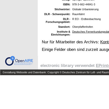
ISBN:
978-3-662-44841-3
Stichwörter:
Globale Urbanisierung
DLR - Schwerpunkt:
Raumfahrt
DLR -
R EO - Erdbeobachtung
Forschungsgebiet:
Standort:
Oberpfaffenhofen
Institute &
Deutsches Fernerkundungsdat
Einrichtungen:
Nur für Mitarbeiter des Archivs:
Kont
Einige Felder oben sind zurzeit ausg
electronic library verwendet
EPrint
Gestaltung Webseite und Datenbank: Copyright © Deutsches Zentrum für Luft- und Raumfa