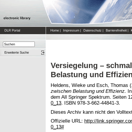
DLR Portal
Home
|
Impressum
|
Datenschutz
|
Barrierefreiheit
|
Erweiterte Suche
Versiegelung – schmal
Belastung und Effizie
Heldens, Wieke
und
Esch, Thomas
(
zwischen Belastung und Effizienz.
In
dem All Springer Spektrum. Seiten 1
0_13
. ISBN 978-3-662-44841-3.
Dieses Archiv kann nicht den Volltext
Offizielle URL:
http://link.springer
0_13#