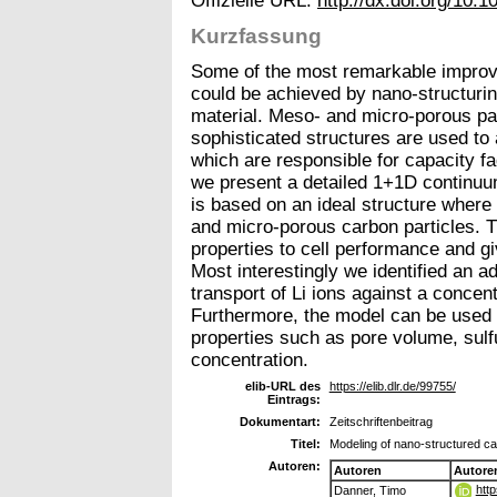
Offizielle URL:
http://dx.doi.org/10.1
Kurzfassung
Some of the most remarkable improvem
could be achieved by nano-structurin
material. Meso- and micro-porous par
sophisticated structures are used to a
which are responsible for capacity fad
we present a detailed 1+1D continu
is based on an ideal structure where 
and micro-porous carbon particles. T
properties to cell performance and giv
Most interestingly we identified an a
transport of Li ions against a concentr
Furthermore, the model can be used to
properties such as pore volume, sulfu
concentration.
elib-URL des
https://elib.dlr.de/99755/
Eintrags:
Dokumentart:
Zeitschriftenbeitrag
Titel:
Modeling of nano-structured cat
Autoren:
Autoren
Autore
htt
Danner, Timo