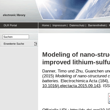
DLR Portal
Home
|
Impressum
|
Datenschutz
|
Barrierefreiheit
|
Erweiterte Suche
Modeling of nano-stru
improved lithium-sulfu
Danner, Timo
und
Zhu, Guanchen
un
(2015)
Modeling of nano-structured c
batteries.
Electrochimica Acta (184), 
10.1016/j.electacta.2015.09.143
. IS