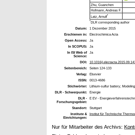
Zhu, Guanchen
Hofmann, Andreas F.
*
Latz, Arnulf
*
DLR corresponding author
Datum:
1 Dezember 2015
Erschienen in:
Electrochimica Acta
Open Access:
Ja
In SCOPUS:
Ja
In ISI Web of
Ja
Science:
DOI:
10.1016/j.electacta.2015.09.14
Seitenbereich:
Seiten 124-133
Verlag:
Elsevier
ISSN:
0013-4686
Stichwörter:
Lithium-sulfur battery; Modeli
DLR - Schwerpunkt:
Energie
DLR -
E EV - Energieverfahrenstechn
Forschungsgebiet:
Standort:
Stuttgart
Institute &
Institut für Technische Therm
Einrichtungen:
Nur für Mitarbeiter des Archivs:
Kont