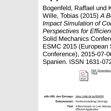
Bogenfeld, Raffael
und
Wille, Tobias
(2015)
A B
Impact Simulation of Co
Perspectives for Efficien
Solid Mechanics Confer
ESMC 2015 (European S
Conference), 2015-07-06
Spanien. ISSN 1631-07
PDF (Extended A
74kB
elib-URL des Eintrags:
https://elib.dlr.de/99405/
Dokumentart:
Konferenzbeitrag (Vortrag)
Titel:
A Benchmark on Low Velocity 
Efficient Application