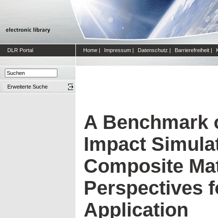
DLR Portal
Home
|
Impressum
|
Datenschutz
|
Barrierefreiheit
|
Erweiterte Suche
A Benchmark o
Impact Simulat
Composite Mat
Perspectives fo
Application