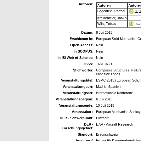
Autoren:
Autoren
Autore
htt
Bogenfeld, Raffael
Kreikemeier, Janko
http
Wille, Tobias
Datum:
8 Juli 2015
Erschienen in:
European Solid Mechanics C
Open Access:
Nein
In SCOPUS:
Nein
In ISI Web of Science:
Nein
ISSN:
1631-0721
Stichwörter:
Composite Structures, Failur
cohesive zones
Veranstaltungstitel:
ESMC 2015 (European Solid 
Veranstaltungsort:
Madrid, Spanien
Veranstaltungsart:
internationale Konferenz
Veranstaltungsbeginn:
6 Juli 2015
Veranstaltungsende:
10 Juli 2015
Veranstalter :
European Mechanics Society
DLR - Schwerpunkt:
Luftfahrt
DLR -
L AR - Aircraft Research
Forschungsgebiet:
Standort:
Braunschweig
Institute &
Institut für Faserverbundleic