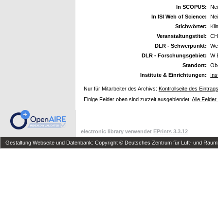
In SCOPUS:
Ne
In ISI Web of Science:
Ne
Stichwörter:
Kli
Veranstaltungstitel:
CH
DLR - Schwerpunkt:
We
DLR - Forschungsgebiet:
W 
Standort:
Ob
Institute & Einrichtungen:
Ins
Nur für Mitarbeiter des Archivs:
Kontrollseite des Eintrag
Einige Felder oben sind zurzeit ausgeblendet:
Alle Felder
electronic library verwendet
EPrints 3.3.12
Gestaltung Webseite und Datenbank: Copyright © Deutsches Zentrum für Luft- und Raumfa