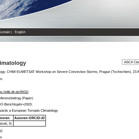
Kontakt
|
English
imatology
ogy.
CHMI-EUMETSAT Workshop on Severe Convective Storms, Prague (Tschechien), 23 A
en.
ps://elib.dlr.de/9932/
ferenzbeitrag (Paper)
O-Berichtsjahr=2003,
wards a European Tornado Climatology
utoren
Autoren-ORCID-iD
tzek, N.
02
in