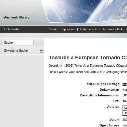
DLR Portal
Home
|
Impressum
|
Datenschutz
|
Barrierefreiheit
|
Erweiterte Suche
Towards a European Tornado Cl
Dotzek, N.
(2002)
Towards a European Tornado Climatol
Dieses Archiv kann nicht den Volltext zur Verfügung stell
elib-URL des Eintrags:
htt
Dokumentart:
Kon
Zusätzliche Informationen:
LID
Titel:
To
Autoren:
A
Do
Datum:
20
Open Access:
Ne