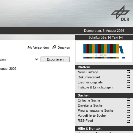
Donnerstag, 6. August 2026
Schriftgröße:
[-]
Text
[+]
Versenden
Drucken
Blättern
ugust 2002.
Neue Einträge
Dokumentenart
Erscheinungsjahr
Institute & Einrichtungen
Suchen
Einfache Suche
Erweiterte Suche
Programmatische Suche
Vordefinierte Suche
RSS-Feed
Hilfe & Kontakt