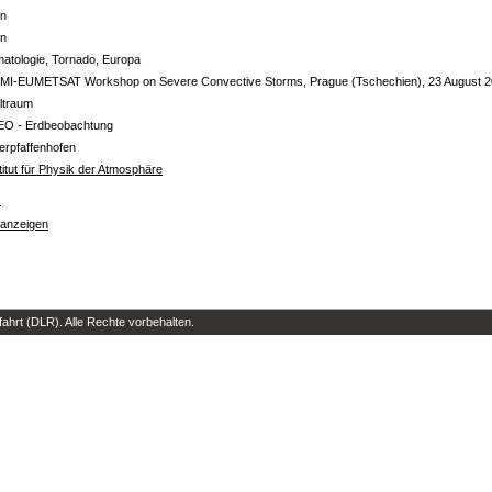
in
in
matologie, Tornado, Europa
MI-EUMETSAT Workshop on Severe Convective Storms, Prague (Tschechien), 23 August 
ltraum
EO - Erdbeobachtung
erpfaffenhofen
titut für Physik der Atmosphäre
s
 anzeigen
hrt (DLR). Alle Rechte vorbehalten.