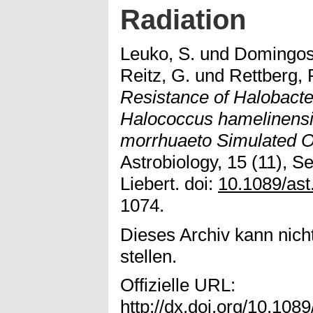
Radiation
Leuko, S.
und
Domingos
Reitz, G.
und
Rettberg, 
Resistance of Halobact
Halococcus hamelinensi
morrhuaeto Simulated O
Astrobiology, 15 (11), 
Liebert. doi:
10.1089/ast
1074.
Dieses Archiv kann nicht
stellen.
Offizielle URL:
http://dx.doi.org/10.108