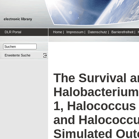
DLR Portal
Home
|
Impressum
|
Datenschutz
|
Barrierefreiheit
|
Erweiterte Suche
The Survival a
Halobacterium
1, Halococcus
and Halococc
Simulated Out