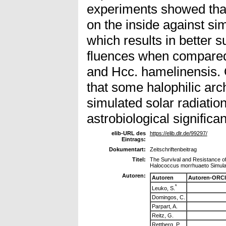
experiments showed that 
on the inside against sim
which results in better s
fluences when compared
and Hcc. hamelinensis. 
that some halophilic arc
simulated solar radiation
astrobiological significa
elib-URL des
https://elib.dlr.de/99297/
Eintrags:
Dokumentart:
Zeitschriftenbeitrag
Titel:
The Survival and Resistance o
Halococcus morrhuaeto Simula
Autoren:
Autoren
Autoren-ORCI
*
Leuko, S.
Domingos, C.
Parpart, A.
Reitz, G.
Rettberg, P.