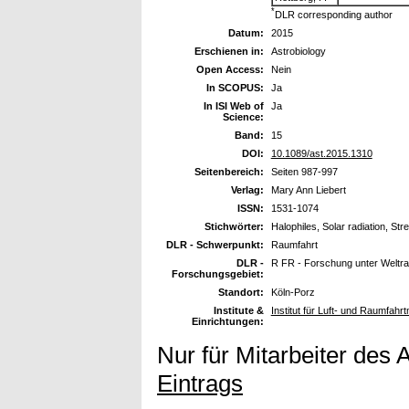
*
DLR corresponding author
Datum:
2015
Erschienen in:
Astrobiology
Open Access:
Nein
In SCOPUS:
Ja
In ISI Web of
Ja
Science:
Band:
15
DOI:
10.1089/ast.2015.1310
Seitenbereich:
Seiten 987-997
Verlag:
Mary Ann Liebert
ISSN:
1531-1074
Stichwörter:
Halophiles, Solar radiation, Str
DLR - Schwerpunkt:
Raumfahrt
DLR -
R FR - Forschung unter Welt
Forschungsgebiet:
Standort:
Köln-Porz
Institute &
Institut für Luft- und Raumfahrt
Einrichtungen:
Nur für Mitarbeiter des 
Eintrags