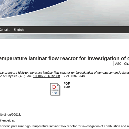
Kontakt
|
English
mperature laminar flow reactor for investigation of
ic pressure high-temperature laminar flow reactor for investigation of combustion and relat
te of Physics (AIP). doi:
10.1063/1.4932608
. ISSN 0034-6748.
PDF
4MB
lib.dlr.de/99013/
iftenbeitrag
pheric pressure high-temperature laminar flow reactor for investigation of combustion and 