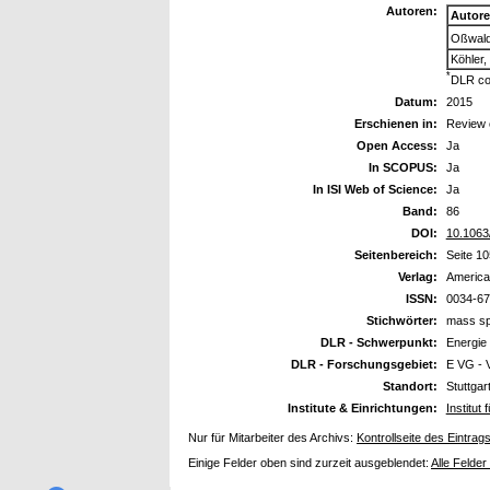
Autoren:
Autor
Oßwald
Köhler
*
DLR co
Datum:
2015
Erschienen in:
Review o
Open Access:
Ja
In SCOPUS:
Ja
In ISI Web of Science:
Ja
Band:
86
DOI:
10.1063
Seitenbereich:
Seite 1
Verlag:
American
ISSN:
0034-6
Stichwörter:
mass spe
DLR - Schwerpunkt:
Energie
DLR - Forschungsgebiet:
E VG - 
Standort:
Stuttgar
Institute & Einrichtungen:
Institut
Nur für Mitarbeiter des Archivs:
Kontrollseite des Eintrag
Einige Felder oben sind zurzeit ausgeblendet:
Alle Felder