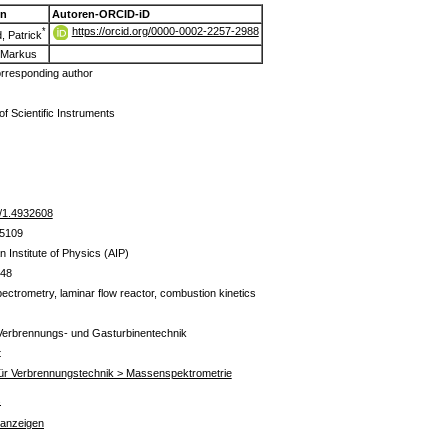
en
Autoren-ORCID-iD
https://orcid.org/0000-0002-2257-2988
*
, Patrick
, Markus
rresponding author
f Scientific Instruments
/1.4932608
05109
 Institute of Physics (AIP)
748
ctrometry, laminar flow reactor, combustion kinetics
Verbrennungs- und Gasturbinentechnik
t
 für Verbrennungstechnik > Massenspektrometrie
s
 anzeigen