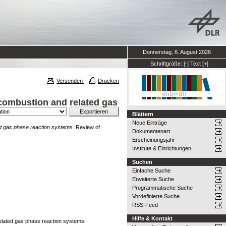
Donnerstag, 6. August 2026
Schriftgröße:
[-]
Text
[+]
Versenden
Drucken
 combustion and related gas
Blättern
Neue Einträge
ed gas phase reaction systems.
Review of
Dokumentenart
Erscheinungsjahr
Institute & Einrichtungen
Suchen
Einfache Suche
Erweiterte Suche
Programmatische Suche
Vordefinierte Suche
RSS-Feed
Hilfe & Kontakt
related gas phase reaction systems