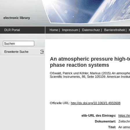
DLR Portal
Home
|
Impressum
|
Datenschutz
|
Barrierefreiheit
|
Erweiterte Suche
An atmospheric pressure high-te
phase reaction systems
Oßwald, Patrick
und
Köhler, Markus
(2015)
An atmospher
Scientific Instruments, 86, Seite 105109. American Institu
Offizielle URL:
http://dx.doi.org/10.1063/1.4932608
elib-URL des Eintrags:
https://e
Dokumentart:
Zeitschr
Titel:
An atmos