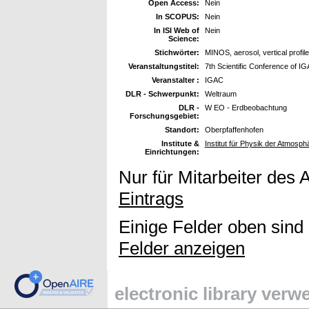
Open Access:
Nein
In SCOPUS:
Nein
In ISI Web of
Nein
Science:
Stichwörter:
MINOS, aerosol, vertical profil
Veranstaltungstitel:
7th Scientific Conference of 
Veranstalter :
IGAC
DLR - Schwerpunkt:
Weltraum
DLR -
W EO - Erdbeobachtung
Forschungsgebiet:
Standort:
Oberpfaffenhofen
Institute &
Institut für Physik der Atmosph
Einrichtungen:
Nur für Mitarbeiter des 
Eintrags
Einige Felder oben sind
Felder anzeigen
electronic library ver