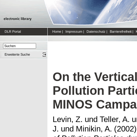
DLR Portal
Home
|
Impressum
|
Datenschutz
|
Barrierefreiheit
|
Erweiterte Suche
On the Vertical
Pollution Parti
MINOS Campa
Levin, Z.
und
Teller, A.
u
J.
und
Minikin, A.
(2002