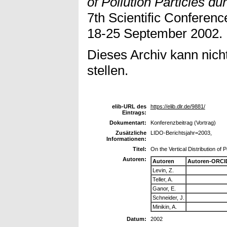
of Pollution Particles 
7th Scientific Conferen
18-25 September 2002.
Dieses Archiv kann nicht
stellen.
elib-URL des
https://elib.dlr.de/9881/
Eintrags:
Dokumentart:
Konferenzbeitrag (Vortrag)
Zusätzliche
LIDO-Berichtsjahr=2003,
Informationen:
Titel:
On the Vertical Distribution of
Autoren:
Autoren
Autoren-ORCI
Levin, Z.
Teller, A.
Ganor, E.
Schneider, J.
Minikin, A.
Datum:
2002