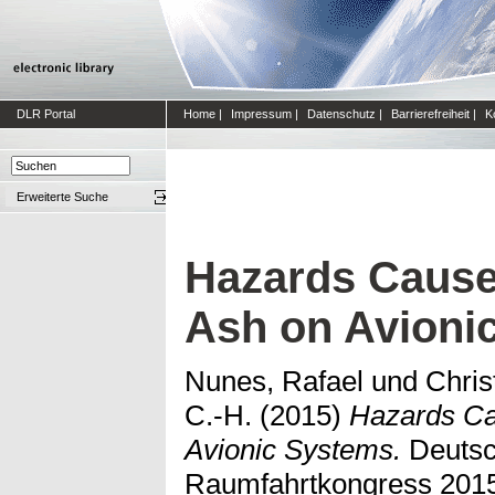
DLR Portal
Home
|
Impressum
|
Datenschutz
|
Barrierefreiheit
|
K
Erweiterte Suche
Hazards Cause
Ash on Avioni
Nunes, Rafael
und
Chris
C.-H.
(2015)
Hazards Ca
Avionic Systems.
Deutsc
Raumfahrtkongress 2015