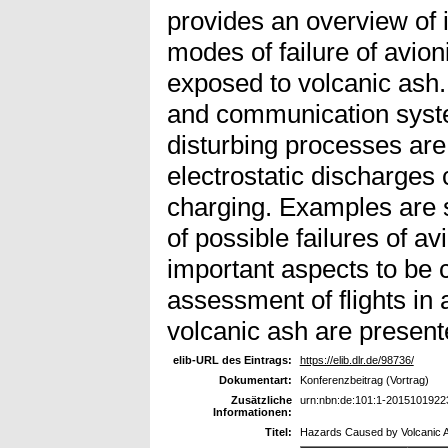
provides an overview of
modes of failure of avion
exposed to volcanic ash. 
and communication syste
disturbing processes are 
electrostatic discharges 
charging. Examples are s
of possible failures of av
important aspects to be c
assessment of flights in
volcanic ash are present
elib-URL des Eintrags:
https://elib.dlr.de/98736/
Dokumentart:
Konferenzbeitrag (Vortrag)
Zusätzliche
urn:nbn:de:101:1-2015101922
Informationen:
Titel:
Hazards Caused by Volcanic 