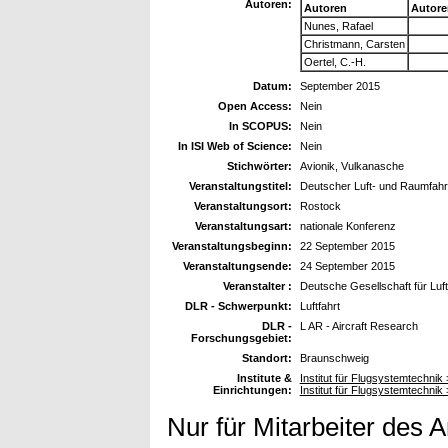
Autoren:
Autoren
Autore
Nunes, Rafael
Christmann, Carsten
Oertel, C.-H.
Datum:
September 2015
Open Access:
Nein
In SCOPUS:
Nein
In ISI Web of Science:
Nein
Stichwörter:
Avionik, Vulkanasche
Veranstaltungstitel:
Deutscher Luft- und Raumfah
Veranstaltungsort:
Rostock
Veranstaltungsart:
nationale Konferenz
Veranstaltungsbeginn:
22 September 2015
Veranstaltungsende:
24 September 2015
Veranstalter :
Deutsche Gesellschaft für Luft
DLR - Schwerpunkt:
Luftfahrt
DLR -
L AR - Aircraft Research
Forschungsgebiet:
Standort:
Braunschweig
Institute &
Institut für Flugsystemtechnik
Einrichtungen:
Institut für Flugsystemtechnik
Nur für Mitarbeiter des 