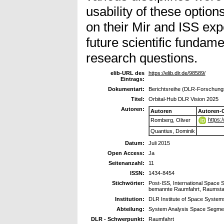
usability of these optio
on their Mir and ISS exp
future scientific fundam
research questions.
elib-URL des
https://elib.dlr.de/98589/
Eintrags:
Dokumentart:
Berichtsreihe (DLR-Forschungs
Titel:
Orbital-Hub DLR Vision 2025
Autoren:
Autoren
Autoren-
https:
Romberg, Oliver
Quantius, Dominik
Datum:
Juli 2015
Open Access:
Ja
Seitenanzahl:
11
ISSN:
1434-8454
Stichwörter:
Post-ISS, International Space 
bemannte Raumfahrt, Raumsta
Institution:
DLR Institute of Space System
Abteilung:
System Analysis Space Segme
DLR - Schwerpunkt:
Raumfahrt