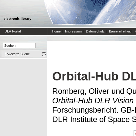
DLR Portal
Home
|
Impressum
|
Datenschutz
|
Barrierefreiheit
|
Erweiterte Suche
Orbital-Hub D
Romberg, Oliver
und
Qu
Orbital-Hub DLR Vision
Forschungsbericht. GB-
DLR Institute of Space 