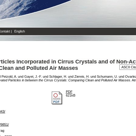
Kontakt
|
English
rticles Incorporated in Cirrus Crystals and of Non-Ac
Clean and Polluted Air Masses
d
Petzold, A.
und
Gayet, J.-F.
und
Schlager, H.
und
Ziereis, H.
und
Schumann, U.
und
Ovarlez
ivated Particles in between the Cirrus Crystals: Comparing Clean and Polluted Air Masses.
Atm
PDF
621kB
343/
e/9851/
rag