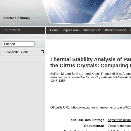
DLR Portal
Home
|
Impressum
|
Datenschutz
|
Barrierefreiheit
|
Erweiterte Suche
Thermal Stability Analysis of Pa
the Cirrus Crystals: Comparing 
Seifert, M.
und
Ström, J.
und
Krejci, R.
und
Minikin, A.
un
Particles Incorporated in Cirrus Crystals and of Non-Act
1343-1353.
Offizielle URL:
http://www.atmos-chem-phys.org/acp/4/1
elib-URL des Eintrags:
https://elib.dlr.d
Dokumentart:
Zeitschriftenbeit