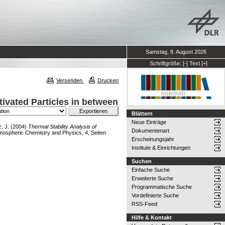
Samstag, 8. August 2026
Schriftgröße:
[-]
Text
[+]
Versenden
Drucken
tivated Particles in between
Blättern
Neue Einträge
, J.
(2004)
Thermal Stability Analysis of
Dokumentenart
ospheric Chemistry and Physics, 4, Seiten
Erscheinungsjahr
Institute & Einrichtungen
Suchen
Einfache Suche
Erweiterte Suche
Programmatische Suche
Vordefinierte Suche
RSS-Feed
Hilfe & Kontakt