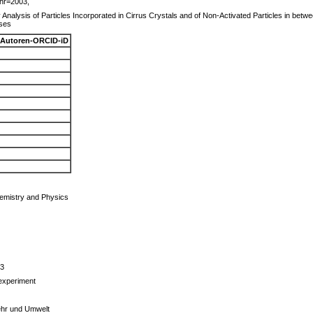
hr=2003,
y Analysis of Particles Incorporated in Cirrus Crystals and of Non-Activated Particles in bet
sses
Autoren-ORCID-iD
emistry and Physics
53
 experiment
ehr und Umwelt