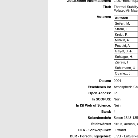
Zusätzliche Informationen:
LIDO-Berichtsja
Titel:
Thermal Stabilit
Polluted Air Ma
Autoren:
Autoren
Seifert, M.
Ström, J.
Krejci, R.
Minikin, A.
Petzold, A.
Gayet, J.-F.
Schlager, H.
Ziereis, H.
Schumann, U.
Ovarlez, J.
Datum:
2004
Erschienen in:
Atmospheric Ch
Open Access:
Ja
In SCOPUS:
Nein
In ISI Web of Science:
Nein
Band:
4
Seitenbereich:
Seiten 1343-13
Stichwörter:
cirrus, aerosol,
DLR - Schwerpunkt:
Luftfahrt
DLR - Forschungsgebiet:
L VU - Luftverk