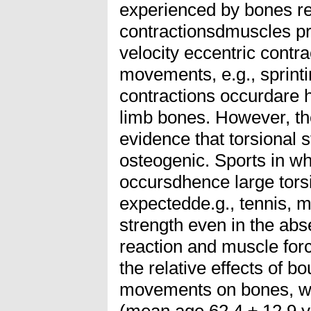
experienced by bones re
contractionsdmuscles pr
velocity eccentric contr
movements, e.g., sprint
contractions occurdare h
limb bones. However, th
evidence that torsional 
osteogenic. Sports in wh
occursdhence large tors
expectedde.g., tennis, 
strength even in the abs
reaction and muscle for
the relative effects of b
movements on bones, we
(mean age 62.4 ± 12.9 y