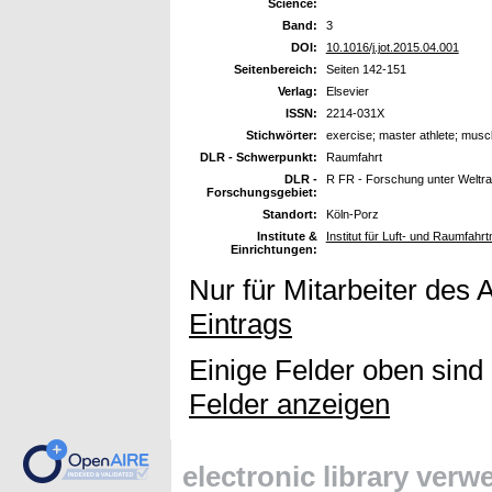
Science:
Band:
3
DOI:
10.1016/j.jot.2015.04.001
Seitenbereich:
Seiten 142-151
Verlag:
Elsevier
ISSN:
2214-031X
Stichwörter:
exercise; master athlete; musc
DLR - Schwerpunkt:
Raumfahrt
DLR -
R FR - Forschung unter Welt
Forschungsgebiet:
Standort:
Köln-Porz
Institute &
Institut für Luft- und Raumfahr
Einrichtungen:
Nur für Mitarbeiter des 
Eintrags
Einige Felder oben sind
Felder anzeigen
electronic library ver