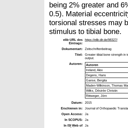
being 2% greater and 6%
0.5). Material eccentrici
torsional stresses may b
stimulus to tibial bone.
elib-URL des
https://elib.dlr.de/98327/
Eintrags:
Dokumentart:
Zeitschriftenbeitrag
Titel:
Greater tibial bone strength in
output.
Autoren:
Autoren
Ireland, Alex
Degens, Hans
Ganse, Bergita
Maden-Wilkinson, Thomas Ma
Wilks, Désirée Christin
Rittweger, Jörn
Datum:
2015
Erschienen in:
Journal of Orthopaedic Transla
Open Access:
Ja
In SCOPUS:
Ja
In ISI Web of
Ja