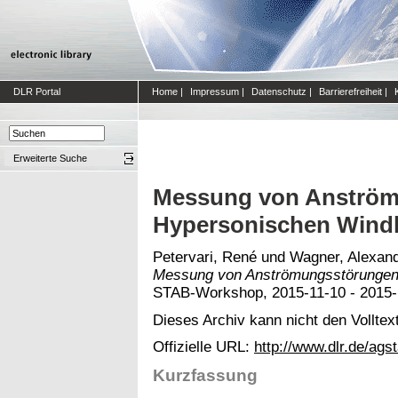
DLR Portal
Home
|
Impressum
|
Datenschutz
|
Barrierefreiheit
|
Erweiterte Suche
Messung von Anström
Hypersonischen Wind
Petervari, René
und
Wagner, Alexan
Messung von Anströmungsstörungen
STAB-Workshop, 2015-11-10 - 2015-1
Dieses Archiv kann nicht den Volltext
Offizielle URL:
http://www.dlr.de/ags
Kurzfassung