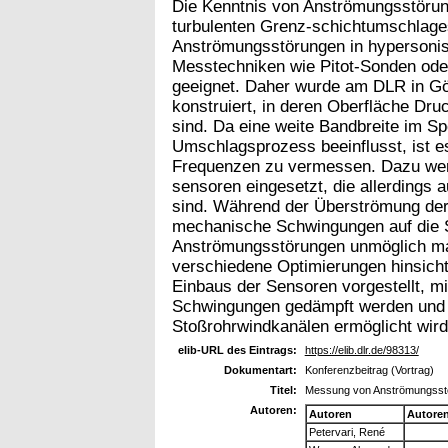
Die Kenntnis von Anströmungsstörung
turbulenten Grenz-schichtumschlage
Anströmungsstörungen in hypersonis
Messtechniken wie Pitot-Sonden ode
geeignet. Daher wurde am DLR in Gö
konstruiert, in deren Oberfläche D
sind. Da eine weite Bandbreite im 
Umschlagsprozess beeinflusst, ist 
Frequenzen zu vermessen. Dazu we
sensoren eingesetzt, die allerdings
sind. Während der Überströmung de
mechanische Schwingungen auf die S
Anströmungsstörungen unmöglich mac
verschiedene Optimierungen hinsicht
Einbaus der Sensoren vorgestellt, m
Schwingungen gedämpft werden und 
Stoßrohrwindkanälen ermöglicht wird
elib-URL des Eintrags:
https://elib.dlr.de/98313/
Dokumentart:
Konferenzbeitrag (Vortrag)
Titel:
Messung von Anströmungsstö
Autoren:
Autoren
Autore
Petervari, René