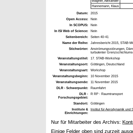
Wagner, Alexander
Hannemann, Klaus
Datum:
2015
Open Access:
Nein
In SCOPUS:
Nein
In ISI Web of Science:
Nein
Seitenbereich:
Seiten 40-41
Name der Reihe:
Jahresbericht 2015, STAB-Mit
Stichwörter:
Anströmungsstörungen, Dämp
turbulenter Grenzschichtums
Veranstaltungstitel:
17. STAB-Workshop
Veranstaltungsort:
Göttingen, Deutschland
Veranstaltungsart:
Workshop
Veranstaltungsbeginn:
10 November 2015
Veranstaltungsende:
11 November 2015
DLR - Schwerpunkt:
Raumfahrt
DLR -
R RP - Raumtransport
Forschungsgebiet:
Standort:
Göttingen
Institute &
Institut für Aerodynamik un
Einrichtungen:
Nur für Mitarbeiter des Archivs:
Kont
Einige Felder oben sind zurzeit ausg