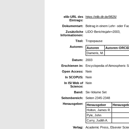
elib-URL des
https://elib.dlr.de/9826/
Eintrags:
Dokumentart:
Beitrag in einem Lehr- oder F
Zusätzliche
LIDO-Berichtsjahr=2003,
Informationen:
Titel:
Tropopause
Autoren:
Autoren
Autoren-ORCID
Dameris, M.
Datum:
2003
Erschienen in:
Encyclopedia of Atmospheric S
Open Access:
Nein
In SCOPUS:
Nein
In ISI Web of
Nein
Science:
Band:
Six-Volume Set
Seitenbereich:
Seiten 2345-2348
Herausgeber:
Herausgeber
Herausgeb
Holton, James R.
Pyle, John
Curry, Judith A.
Verlag:
Academic Press, Elsevier Sci