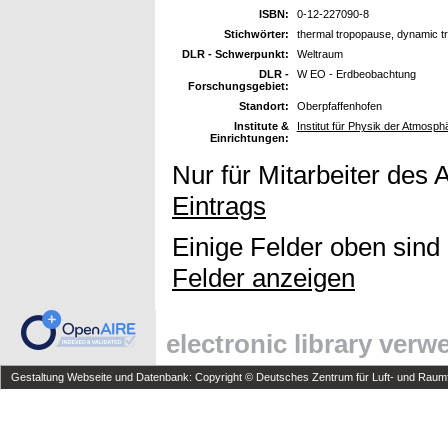
ISBN:
0-12-227090-8
Stichwörter:
thermal tropopause, dynamic 
DLR - Schwerpunkt:
Weltraum
DLR -
W EO - Erdbeobachtung
Forschungsgebiet:
Standort:
Oberpfaffenhofen
Institute &
Institut für Physik der Atmosph
Einrichtungen:
Nur für Mitarbeiter des 
Eintrags
Einige Felder oben sind
Felder anzeigen
electronic library ver
Gestaltung Webseite und Datenbank: Copyright © Deutsches Zentrum für Luft- und Raumfa