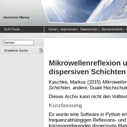
DLR Portal
Home
|
Impressum
|
Datenschutz
|
Barrierefreiheit
|
Erweiterte Suche
Mikrowellenreflexion 
dispersiven Schichten
Kaschke, Markus
(2015)
Mikrowellen
Schichten.
andere, Duale Hochschul
Dieses Archiv kann nicht den Volltext
Kurzfassung
Es wurde eine Software in Python en
frequenzabhängigen Reflexions- und
korrespondierenden dispersiven Mater