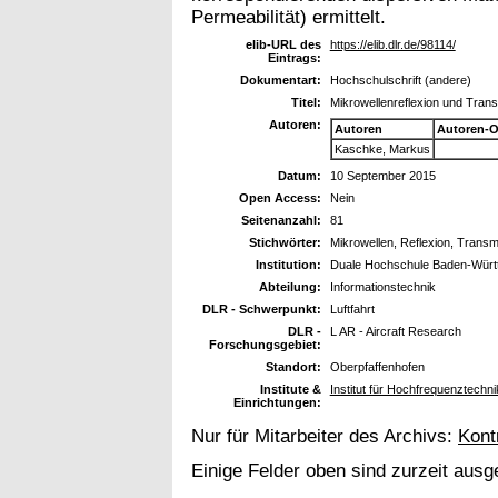
Permeabilität) ermittelt.
elib-URL des
https://elib.dlr.de/98114/
Eintrags:
Dokumentart:
Hochschulschrift (andere)
Titel:
Mikrowellenreflexion und Tran
Autoren:
Autoren
Autoren-O
Kaschke, Markus
Datum:
10 September 2015
Open Access:
Nein
Seitenanzahl:
81
Stichwörter:
Mikrowellen, Reflexion, Transm
Institution:
Duale Hochschule Baden-Wür
Abteilung:
Informationstechnik
DLR - Schwerpunkt:
Luftfahrt
DLR -
L AR - Aircraft Research
Forschungsgebiet:
Standort:
Oberpfaffenhofen
Institute &
Institut für Hochfrequenztechn
Einrichtungen:
Nur für Mitarbeiter des Archivs:
Kont
Einige Felder oben sind zurzeit ausg