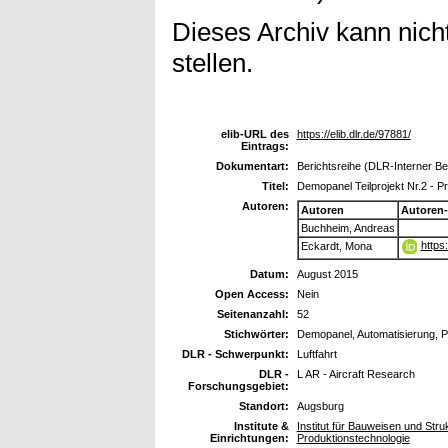
Dieses Archiv kann nicht
stellen.
elib-URL des
https://elib.dlr.de/97881/
Eintrags:
Dokumentart:
Berichtsreihe (DLR-Interner Be
Titel:
Demopanel Teilprojekt Nr.2 - 
Autoren:
Autoren
Autoren
Buchheim, Andreas
https
Eckardt, Mona
Datum:
August 2015
Open Access:
Nein
Seitenanzahl:
52
Stichwörter:
Demopanel, Automatisierung, P
DLR - Schwerpunkt:
Luftfahrt
DLR -
L AR - Aircraft Research
Forschungsgebiet:
Standort:
Augsburg
Institute &
Institut für Bauweisen und Stru
Einrichtungen:
Produktionstechnologie