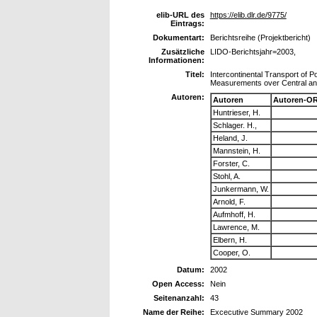
elib-URL des
https://elib.dlr.de/9775/
Eintrags:
Dokumentart:
Berichtsreihe (Projektbericht)
Zusätzliche
LIDO-Berichtsjahr=2003,
Informationen:
Titel:
Intercontinental Transport of P
Measurements over Central a
Autoren:
Autoren
Autoren-OR
Huntrieser, H.
Schlager. H.,
Heland, J.
Mannstein, H.
Forster, C.
Stohl, A.
Junkermann, W.
Arnold, F.
Aufmhoff, H.
Lawrence, M.
Elbern, H.
Cooper, O.
Datum:
2002
Open Access:
Nein
Seitenanzahl:
43
Name der Reihe:
Excecutive Summary 2002