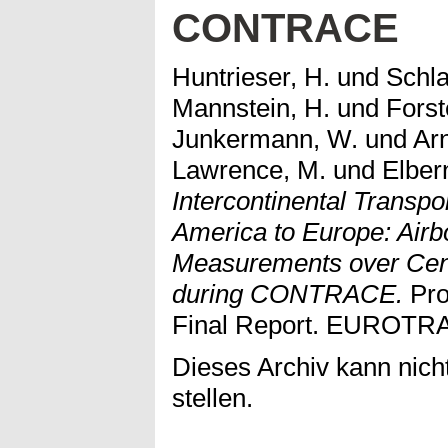
CONTRACE
Huntrieser, H.
und
Schla
Mannstein, H.
und
Forst
Junkermann, W.
und
Arn
Lawrence, M.
und
Elber
Intercontinental Transpor
America to Europe: Air
Measurements over Cent
during CONTRACE.
Pro
Final Report. EUROTRA
Dieses Archiv kann nicht
stellen.