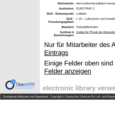
Stichwörter:
intercontinental pollution trans
Institution:
EUROTRAC-2
DLR - Schwerpunkt:
Luftfahrt
DLR -
L VU - Luftverkehr und Umwelt
Forschungsgebiet:
Standort:
Oberpfaffenhofen
Institute &
Institut für Physik der Atmosph
Einrichtungen:
Nur für Mitarbeiter des 
Eintrags
Einige Felder oben sind
Felder anzeigen
electronic library ver
Gestaltung Webseite und Datenbank: Copyright © Deutsches Zentrum für Luft- und Raumfa