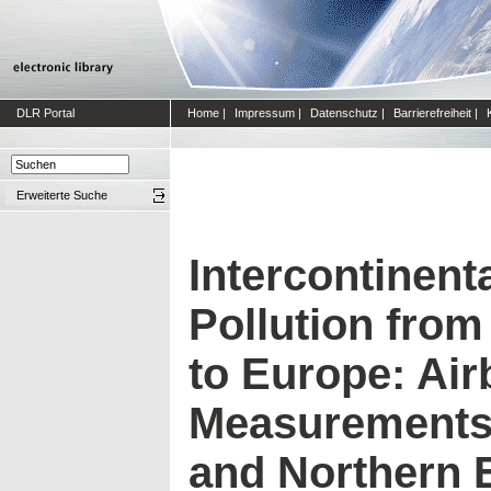
DLR Portal
Home
|
Impressum
|
Datenschutz
|
Barrierefreiheit
|
Erweiterte Suche
Intercontinent
Pollution fro
to Europe: Ai
Measurements 
and Northern 