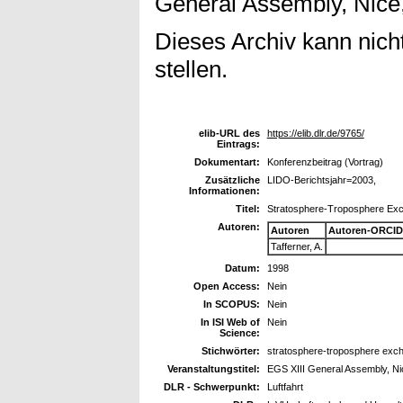
General Assembly, Nice,
Dieses Archiv kann nicht
stellen.
elib-URL des
https://elib.dlr.de/9765/
Eintrags:
Dokumentart:
Konferenzbeitrag (Vortrag)
Zusätzliche
LIDO-Berichtsjahr=2003,
Informationen:
Titel:
Stratosphere-Troposphere Exch
Autoren:
Autoren
Autoren-ORCID
Tafferner, A.
Datum:
1998
Open Access:
Nein
In SCOPUS:
Nein
In ISI Web of
Nein
Science:
Stichwörter:
stratosphere-troposphere exchan
Veranstaltungstitel:
EGS XIII General Assembly, Nic
DLR - Schwerpunkt:
Luftfahrt