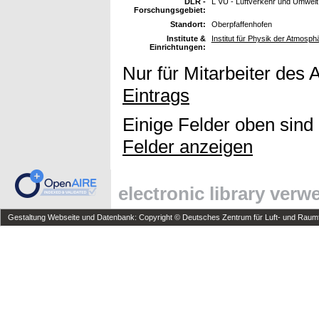
DLR -
L VU - Luftverkehr und Umwelt
Forschungsgebiet:
Standort:
Oberpfaffenhofen
Institute &
Institut für Physik der Atmosph
Einrichtungen:
Nur für Mitarbeiter des 
Eintrags
Einige Felder oben sind
Felder anzeigen
electronic library ver
Gestaltung Webseite und Datenbank: Copyright © Deutsches Zentrum für Luft- und Raumfa