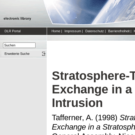
DLR Portal
Home
|
Impressum
|
Datenschutz
|
Barrierefreiheit
|
Erweiterte Suche
Stratosphere-
Exchange in a
Intrusion
Tafferner, A.
(1998)
Stra
Exchange in a Stratosphe