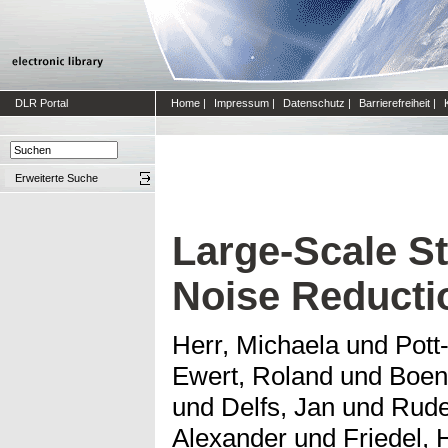
DLR Portal
Home
|
Impressum
|
Datenschutz
|
Barrierefreiheit
|
Erweiterte Suche
Large-Scale St
Noise Reducti
Herr, Michaela
und
Pott
Ewert, Roland
und
Boen
und
Delfs, Jan
und
Rude
Alexander
und
Friedel, 