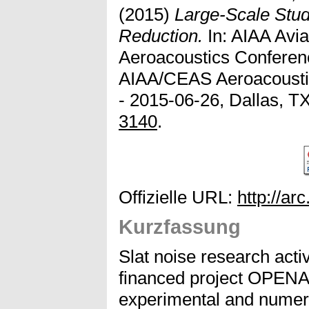
(2015)
Large-Scale Stud
Reduction.
In: AIAA Avi
Aeroacoustics Conferenc
AIAA/CEAS Aeroacousti
- 2015-06-26, Dallas, T
3140
.
Offizielle URL:
http://ar
Kurzfassung
Slat noise research activ
financed project OPENA
experimental and numeri