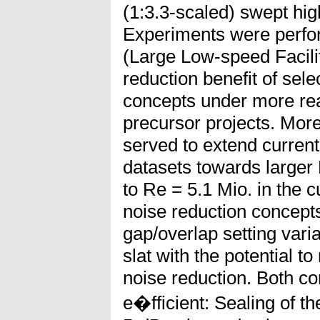
(1:3.3-scaled) swept hig
Experiments were perf
(Large Low-speed Facilit
reduction benefit of sele
concepts under more real
precursor projects. More
served to extend current 
datasets towards larger
to Re = 5.1 Mio. in the c
noise reduction concept
gap/overlap setting vari
slat with the potential t
noise reduction. Both c
e�fficient: Sealing of 