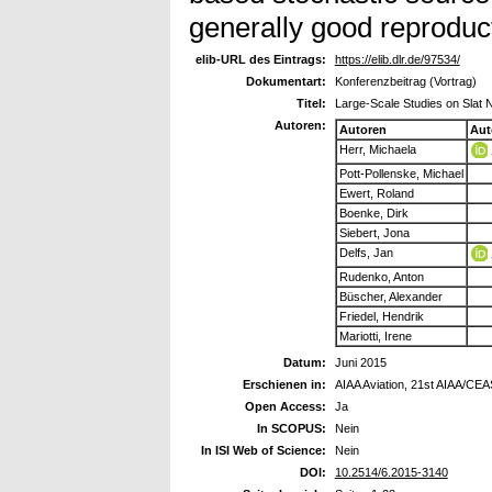
generally good reproduc
elib-URL des Eintrags:
https://elib.dlr.de/97534/
Dokumentart:
Konferenzbeitrag (Vortrag)
Titel:
Large-Scale Studies on Slat 
Autoren:
Autoren
Aut
Herr, Michaela
Pott-Pollenske, Michael
Ewert, Roland
Boenke, Dirk
Siebert, Jona
Delfs, Jan
Rudenko, Anton
Büscher, Alexander
Friedel, Hendrik
Mariotti, Irene
Datum:
Juni 2015
Erschienen in:
AIAA Aviation, 21st AIAA/CE
Open Access:
Ja
In SCOPUS:
Nein
In ISI Web of Science:
Nein
DOI:
10.2514/6.2015-3140