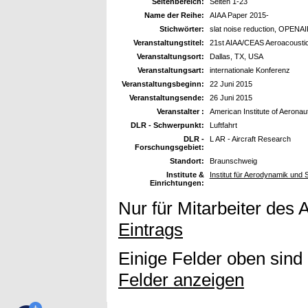
Seitenbereich:
Seiten 1-23
Name der Reihe:
AIAA Paper 2015-
Stichwörter:
slat noise reduction, OPENAIR
Veranstaltungstitel:
21st AIAA/CEAS Aeroacousti
Veranstaltungsort:
Dallas, TX, USA
Veranstaltungsart:
internationale Konferenz
Veranstaltungsbeginn:
22 Juni 2015
Veranstaltungsende:
26 Juni 2015
Veranstalter :
American Institute of Aeronau
DLR - Schwerpunkt:
Luftfahrt
DLR -
L AR - Aircraft Research
Forschungsgebiet:
Standort:
Braunschweig
Institute &
Institut für Aerodynamik und
Einrichtungen:
Nur für Mitarbeiter des 
Eintrags
Einige Felder oben sind
Felder anzeigen