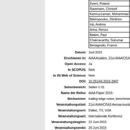
Ewert, Roland
Rautmann, Christof
Kamruzzaman, Mohammad
Bekiropoulos, Dimitrios
Iob, Andrea
Arina, Renzo
Batten, Paul
Chakravarthy, Sukumar
Bertagnolio, Franck
Datum:
Juni 2015
Erschienen in:
AIAA Aviation, 21st AIAA/CE
Open Access:
Ja
In SCOPUS:
Nein
In ISI Web of Science:
Nein
DOI:
10.2514/6.2015-2847
Seitenbereich:
Seiten 1-31
Name der Reihe:
AIAA Paper 2015-
Stichwörter:
trailing-edge noise, benchma
Veranstaltungstitel:
21st AIAA/CEAS Aeroacousti
Veranstaltungsort:
Dallas, TX, USA
Veranstaltungsart:
internationale Konferenz
Veranstaltungsbeginn:
22 Juni 2015
Veranstaltungsende:
26 Juni 2015