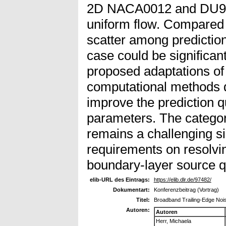
2D NACA0012 and DU96-W
uniform flow. Compared 
scatter among predictio
case could be significa
proposed adaptations of
computational methods d
improve the prediction qu
parameters. The catego
remains a challenging si
requirements on resolvi
boundary-layer source qu
elib-URL des Eintrags:
https://elib.dlr.de/97482/
Dokumentart:
Konferenzbeitrag (Vortrag)
Titel:
Broadband Trailing-Edge Nois
Autoren:
Autoren
Herr, Michaela