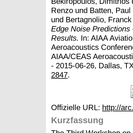
Bekiropoulos, Dimitrios
Renzo
und
Batten, Paul
und
Bertagnolio, Franck
Edge Noise Predictions 
Results.
In: AIAA Aviati
Aeroacoustics Conferenc
AIAA/CEAS Aeroacousti
- 2015-06-26, Dallas, T
2847
.
Offizielle URL:
http://ar
Kurzfassung
The Third Workshop on