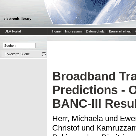
DLR Portal
Home
|
Impressum
|
Datenschutz
|
Barrierefreiheit
|
Erweiterte Suche
Broadband Tra
Predictions - 
BANC-III Resu
Herr, Michaela
und
Ewer
Christof
und
Kamruzza