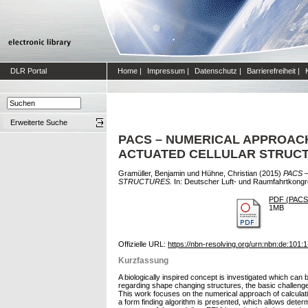
DLR Portal
Home
|
Impressum
|
Datenschutz
|
Barrierefreiheit
|
Erweiterte Suche
PACS – NUMERICAL APPROACH
ACTUATED CELLULAR STRUC
Gramüller, Benjamin
und
Hühne, Christian
(2015)
PACS 
STRUCTURES.
In: Deutscher Luft- und Raumfahrtkongr
PDF (PACS -
1MB
Offizielle URL:
https://nbn-resolving.org/urn:nbn:de:101
Kurzfassung
A biologically inspired concept is investigated which can 
regarding shape changing structures, the basic challenge
This work focuses on the numerical approach of calculatin
a form finding algorithm is presented, which allows deter