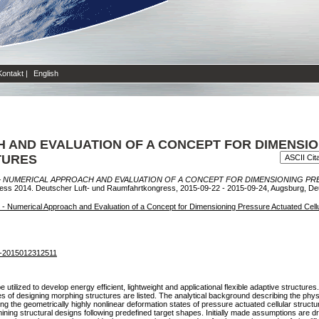
Kontakt
|
English
 AND EVALUATION OF A CONCEPT FOR DIMENSI
TURES
– NUMERICAL APPROACH AND EVALUATION OF A CONCEPT FOR DIMENSIONING P
ess 2014. Deutscher Luft- und Raumfahrtkongress, 2015-09-22 - 2015-09-24, Augsburg, De
 Numerical Approach and Evaluation of a Concept for Dimensioning Pressure Actuated Cellu
:1-2015012312511
be utilized to develop energy efficient, lightweight and applicational flexible adaptive struct
s of designing morphing structures are listed. The analytical background describing the phy
g the geometrically highly nonlinear deformation states of pressure actuated cellular structur
mining structural designs following predefined target shapes. Initially made assumptions are d