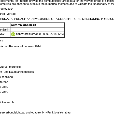
erimental test results provide the computational target data for the varying grade of simpli
eometries are chosen to evaluate the numerical methods and to validate the functionality of th
lr.de/97391/
trag (Vortrag)
MERICAL APPROACH AND EVALUATION OF A CONCEPT FOR DIMENSIONING PRESSU
Autoren-ORCID-iD
Benjamin
https://orcid.org/0000-0002-2218-1223
stian
015
uft- und Raumfahrtkongress 2014
uctures, morphing
uft- und Raumfahrtkongress
eutschland
nferenz
r 2015
r 2015
aft Research
g
Faserverbundleichtbau und Adaptronik > Funktionsleichtbau