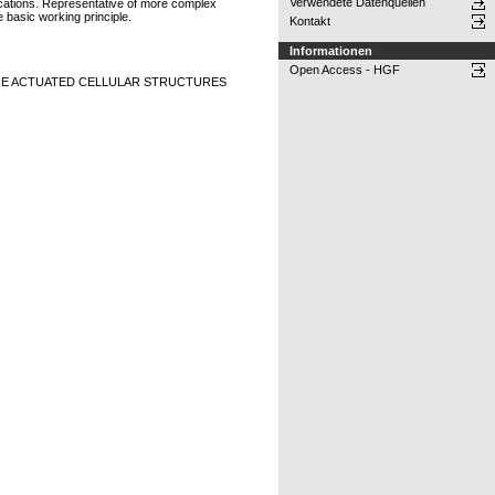
Verwendete Datenquellen
fications. Representative of more complex
e basic working principle.
Kontakt
Informationen
Open Access - HGF
RE ACTUATED CELLULAR STRUCTURES