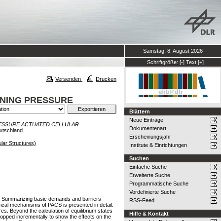
Samstag, 8. August 2026
Schriftgröße:
[-]
Text
[+]
Versenden
Drucken
ONING PRESSURE
Blättern
Neue Einträge
RESSURE ACTUATED CELLULAR
Dokumentenart
utschland.
Erscheinungsjahr
lar Structures)
Institute & Einrichtungen
Suchen
Einfache Suche
Erweiterte Suche
Programmatische Suche
Vordefinierte Suche
ures. Summarizing basic demands and barriers
RSS-Feed
sical mechanisms of PACS is presented in detail.
es. Beyond the calculation of equilibrium states
Hilfe & Kontakt
ropped incrementally to show the effects on the