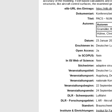
accuracy of the modeling. FEM-based calculations and exp
structures, like aircraft control surfaces, the examined g
elib-URL des Eintrags:
https://elib.d
Dokumentart:
Konferenzbei
Titel:
PACS – NU
Autoren:
Autoren
Gramüller, 
Hühne, Chri
Datum:
23 Januar 2
Erschienen in:
Deutscher L
Open Access:
Ja
In SCOPUS:
Nein
In ISI Web of Science:
Nein
Stichwörter:
adaptive str
Veranstaltungstitel:
Deutscher L
Veranstaltungsort:
Augsburg, D
Veranstaltungsart:
nationale Ko
Veranstaltungsbeginn:
22 Septembe
Veranstaltungsende:
24 Septembe
DLR - Schwerpunkt:
Luftfahrt
DLR - Forschungsgebiet:
L AR - Aircr
Standort:
Braunschwei
Institute & Einrichtungen:
Institut für 