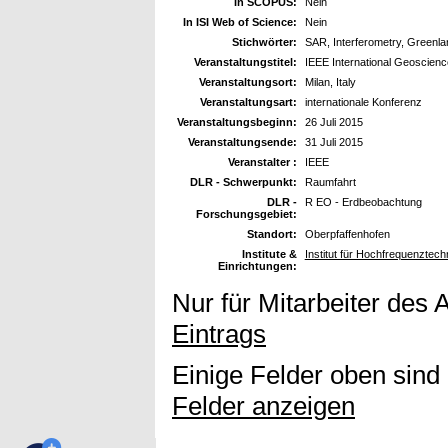
In SCOPUS:
Nein
In ISI Web of Science:
Nein
Stichwörter:
SAR, Interferometry, Greenl
Veranstaltungstitel:
IEEE International Geoscie
Veranstaltungsort:
Milan, Italy
Veranstaltungsart:
internationale Konferenz
Veranstaltungsbeginn:
26 Juli 2015
Veranstaltungsende:
31 Juli 2015
Veranstalter :
IEEE
DLR - Schwerpunkt:
Raumfahrt
DLR -
R EO - Erdbeobachtung
Forschungsgebiet:
Standort:
Oberpfaffenhofen
Institute &
Institut für Hochfrequenzte
Einrichtungen:
Nur für Mitarbeiter des 
Eintrags
Einige Felder oben sind
Felder anzeigen