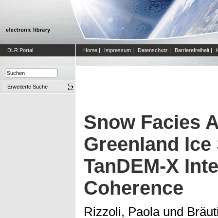
DLR Portal
Home
|
Impressum
|
Datenschutz
|
Barrierefreiheit
|
Erweiterte Suche
Snow Facies An
Greenland Ice
TanDEM-X Inte
Coherence
Rizzoli, Paola
und
Bräut