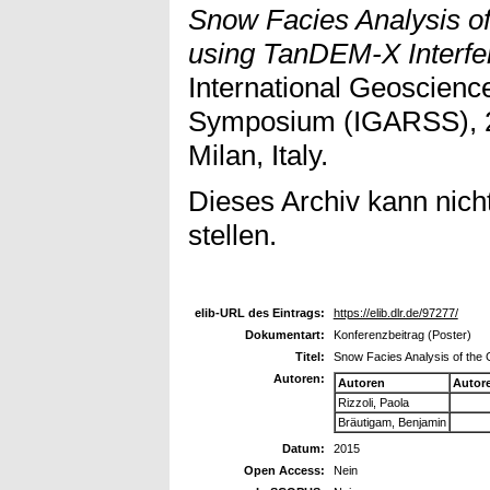
Snow Facies Analysis of
using TanDEM-X Interfe
International Geoscien
Symposium (IGARSS), 2
Milan, Italy.
Dieses Archiv kann nicht
stellen.
elib-URL des Eintrags:
https://elib.dlr.de/97277/
Dokumentart:
Konferenzbeitrag (Poster)
Titel:
Snow Facies Analysis of the
Autoren:
Autoren
Autor
Rizzoli, Paola
Bräutigam, Benjamin
Datum:
2015
Open Access:
Nein