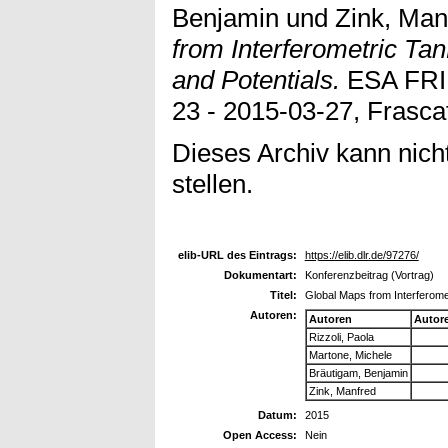
Benjamin
und
Zink, Man
from Interferometric Ta
and Potentials.
ESA FRI
23 - 2015-03-27, Frascati
Dieses Archiv kann nicht
stellen.
elib-URL des Eintrags:
https://elib.dlr.de/97276/
Dokumentart:
Konferenzbeitrag (Vortrag)
Titel:
Global Maps from Interferome
Autoren:
Autoren
Autor
Rizzoli, Paola
Martone, Michele
Bräutigam, Benjamin
Zink, Manfred
Datum:
2015
Open Access:
Nein