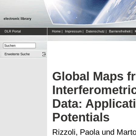
DLR Portal
Home
|
Impressum
|
Datenschutz
|
Barrierefreiheit
|
Erweiterte Suche
Global Maps f
Interferometr
Data: Applicat
Potentials
Rizzoli, Paola
und
Marto